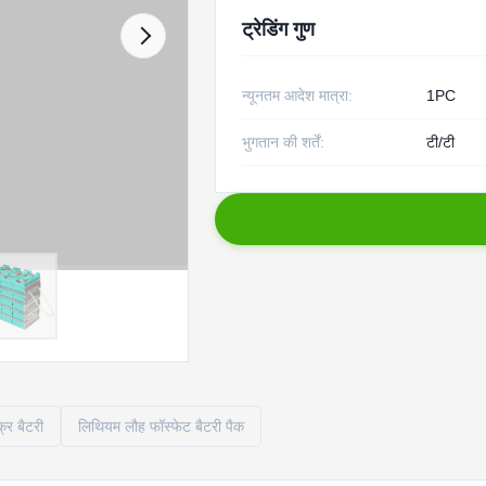
ट्रेडिंग गुण
न्यूनतम आदेश मात्रा:
1PC
भुगतान की शर्तें:
टी/टी
र बैटरी
लिथियम लौह फॉस्फेट बैटरी पैक