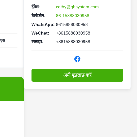
ईमेल:
cathy@gbsystem.com
टेलीफोन:
86-15888030958
WhatsApp:
8615888030958
WeChat:
+8615888030958
पीएस
स्काइप:
+8615888030958
अभी पूछताछ करें