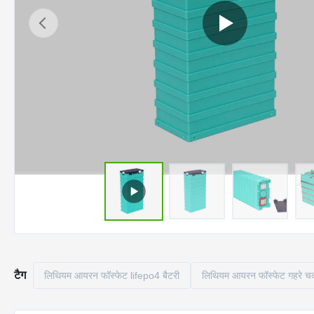
टैग
लिथियम आयरन फॉस्फेट lifepo4 बैटरी
लिथियम आयरन फॉस्फेट गहरे चक्