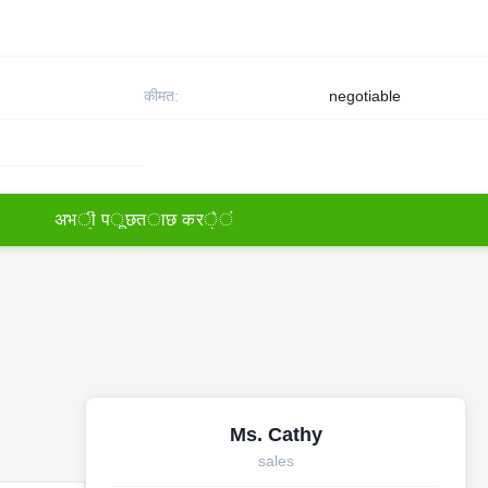
कीमत:
negotiable
अ
भ
ी
प
ू
छ
त
ा
छ
क
र
े
ं
Ms. Cathy
sales