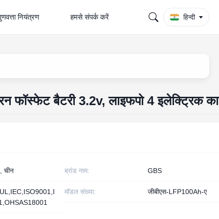
ुणवत्ता नियंत्रण
हमसे संपर्क करें
हिन्दी
न फॉस्फेट बैटरी 3.2v, लाइफपो 4 इलेक्ट्रिक का
, चीन
ब्रांड नाम:
GBS
UL,IEC,ISO9001,I
मॉडल संख्या:
जीबीएस-LFP100Ah-ए
1,OHSAS18001