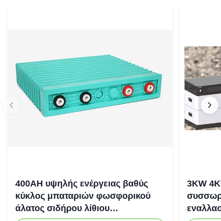
400AH υψηλής ενέργειας βαθύς
3KW 4K
κύκλος μπαταριών φωσφορικού
συσσωρε
άλατος σιδήρου λίθιου
εναλλασ
επανακαταλογηστέος
αποθήκε