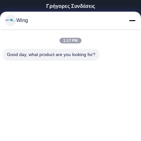
Γρήγορες Συνδέσεις
Σπίτι
Wing
Προϊόντα
Βίντεο
1:17 PM
Εμφάνιση VR
Σχετικά Με Εμάς
Good day, what product are you looking for?
Επισκέψεις Στο Εργοστάσιο
Έλεγχος Ποιότητας
Επικοινωνήστε Μαζί Μας
Ζητήστε Μια Προσφορά
Zhejiang GBS Energy Co., Ltd.
86-574-58122572
winglan@gbsystem.com
Follow Us