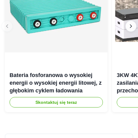
Bateria fosforanowa o wysokiej
3KW 4K
energii o wysokiej energii litowej, z
zasilan
głębokim cyklem ładowania
przecho
gospod
Skontaktuj się teraz