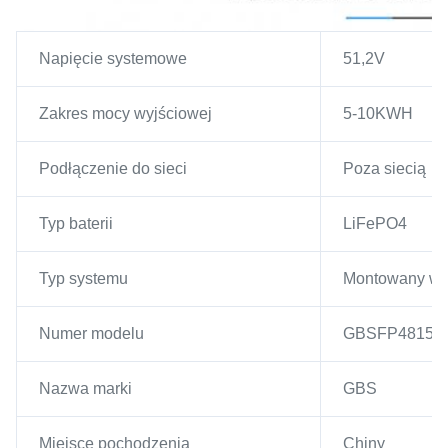
Napięcie systemowe
51,2V
Zakres mocy wyjściowej
5-10KWH
Podłączenie do sieci
Poza siecią
Typ baterii
LiFePO4
Typ systemu
Montowany w s
Numer modelu
GBSFP48150
Nazwa marki
GBS
Miejsce pochodzenia
Chiny