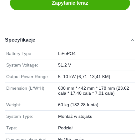
Zapytanie teraz
Specyfikacje
Battery Type:
LiFePO4
System Voltage:
51,2 V
Output Power Range:
5–10 kW (6,71–13,41 KM)
Dimension (L*W*H):
600 mm * 442 mm * 178 mm (23,62
cala * 17,40 cala * 7,01 cala)
Weight:
60 kg (132,28 funta)
System Type:
Montaż w stojaku
Type:
Podział
Communication Port:
Rs485, może