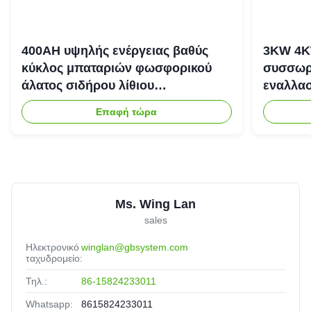
400AH υψηλής ενέργειας βαθύς
3KW 4K
κύκλος μπαταριών φωσφορικού
συσσωρε
άλατος σιδήρου λίθιου
εναλλασ
επανακαταλογηστέος
αποθήκε
Επαφή τώρα
Ms. Wing Lan
sales
Ηλεκτρονικό
winglan@gbsystem.com
ταχυδρομείο:
Τηλ.:
86-15824233011
Whatsapp:
8615824233011