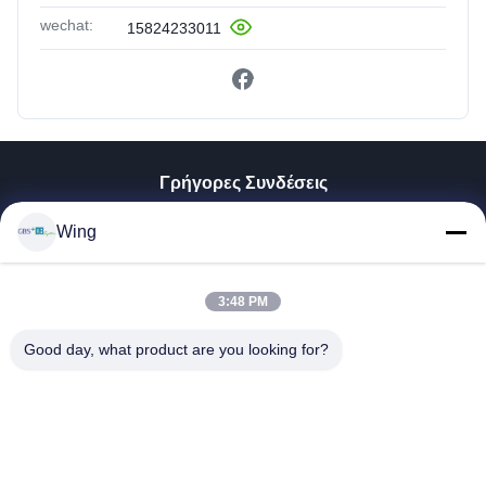
wechat:
15824233011
Γρήγορες Συνδέσεις
Σπίτι
Wing
Προϊόντα
Βίντεο
3:48 PM
Εμφάνιση VR
Σχετικά Με Εμάς
Good day, what product are you looking for?
Επισκέψεις Στο Εργοστάσιο
Έλεγχος Ποιότητας
Επικοινωνήστε Μαζί Μας
Ζητήστε Μια Προσφορά