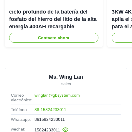
ciclo profundo de la batería del
3KW 4K
fosfato del hierro del litio de la alta
apila el
energía 400AH recargable
para el
del hog
Contacto ahora
Ms. Wing Lan
sales
Correo
winglan@gbsystem.com
electrónico:
Teléfono:
86-15824233011
Whatsapp:
8615824233011
wechat:
15824233011