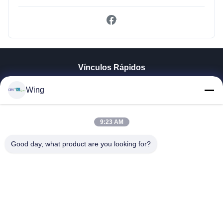
Vínculos Rápidos
En Casa
Wing
Productos
Los Vídeos
9:23 AM
Espectáculo VR
Sobre Nosotros
Good day, what product are you looking for?
Recorrido Por La Fábrica
Control De Calidad
Contacta Con Nosotros
Solicitar Una Cita
Zhejiang GBS Energy Co., Ltd.