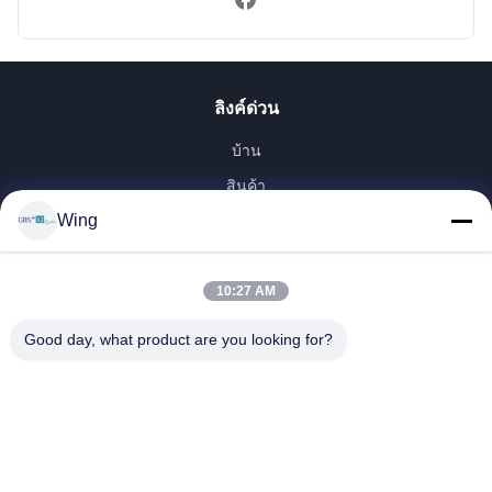
ลิงค์ด่วน
บ้าน
สินค้า
Wing
วิดีโอ
รายการ VR
เกี่ยวกับเรา
10:27 AM
ทัวร์โรงงาน
Good day, what product are you looking for?
การควบคุมคุณภาพ
ติดต่อเรา
ขอทุน
Zhejiang GBS Energy Co., Ltd.