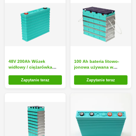
48V 200Ah Wózek
100 Ah bateria litowo-
widłowy / ciężarówka
jonowa używana w
LiFePO4 Bateria litowa o
samochodach
wysokim natężeniu prądu
elektrycznych / układzie
Zapytanie teraz
Zapytanie teraz
słonecznym / urządzeniu
medycznym