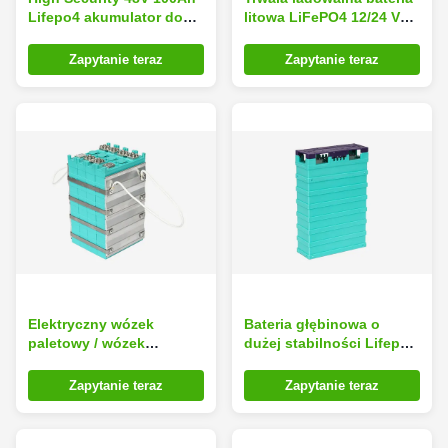
Lifepo4 akumulator do
litowa LiFePO4 12/24 V
wózka / wózka widłowego
20Ah do trójkołowców
elektrycznych
Zapytanie teraz
Zapytanie teraz
Elektryczny wózek
Bateria głębinowa o
paletowy / wózek
dużej stabilności Lifepo4
widłowy Bateria litowa
do napędu trakcji / wózka
24V 50Ah Long Life No
widłowego / wózka 40Ah
Zapytanie teraz
Zapytanie teraz
Memory Effect