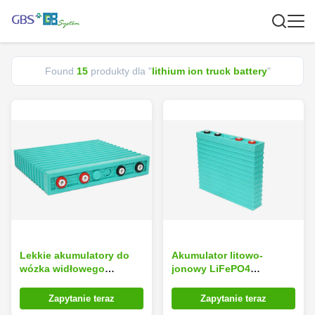
Found
15
produkty dla "
lithium ion truck battery
"
Lekkie akumulatory do
Akumulator litowo-
wózka widłowego
jonowy LiFePO4
Lifepo4, akumulator
Akumulator 24 V / 48 V
litowo-jonowy
400 Ah Wysoce wydajne
Zapytanie teraz
Zapytanie teraz
ładowanie