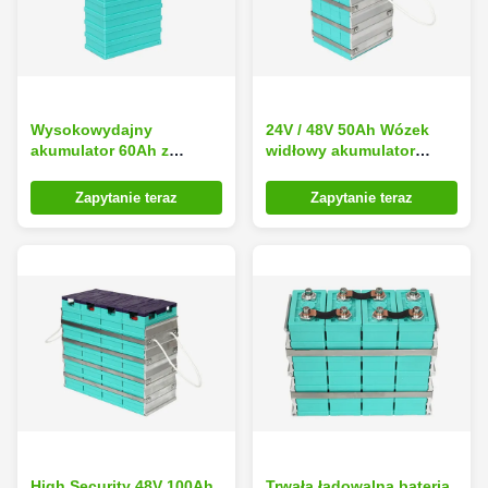
Wysokowydajny
24V / 48V 50Ah Wózek
akumulator 60Ah z
widłowy akumulator
akumulatorami litowymi,
litowy, bateria fosforanu
akumulator litowo-
litowo-żelazowego do
Zapytanie teraz
Zapytanie teraz
jonowy do wózków
samochodów
widłowych
High Security 48V 100Ah
Trwała ładowalna bateria