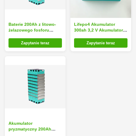
Baterie 200Ah z litowo-
Lifepo4 Akumulator
żelazowego fosforu
300ah 3,2 V Akumulator
Lifepo4 do pojazdu
litowo-żelazowo-
elektrycznego / autobusu
fosforanowy Solar
Zapytanie teraz
Zapytanie teraz
elektrycznego
Akumulator
pryzmatyczny 200Ah
Lifepo4 do pojazdów