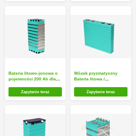
Bateria litowo-jonowa o
Wózek pryzmatyczny
pojemności 200 Ah dla
Bateria litowa /
elektrycznego wózka
Akumulator litowo-
widłowego Truch / Wózek
samochodowy 48V 60V
Zapytanie teraz
Zapytanie teraz
z paletami / AGV
72V 80V 300Ah