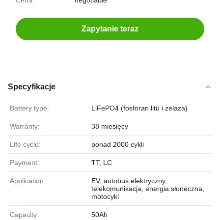
Cena:
negotiable
Zapytanie teraz
Specyfikacje
Battery type:
LiFePO4 (fosforan litu i żelaza)
Warranty:
38 miesięcy
Life cycle:
ponad 2000 cykli
Payment:
TT, LC
Application:
EV, autobus elektryczny,
telekomunikacja, energia słoneczna,
motocykl
Capacity:
50Ah