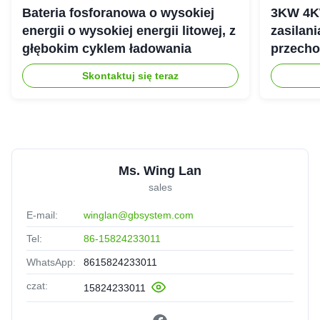
Bateria fosforanowa o wysokiej
3KW 4K
energii o wysokiej energii litowej, z
zasilan
głębokim cyklem ładowania
przecho
gospod
Skontaktuj się teraz
Ms. Wing Lan
sales
E-mail:
winglan@gbsystem.com
Tel:
86-15824233011
WhatsApp:
8615824233011
czat:
15824233011