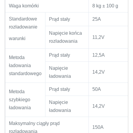
Waga komórki
8 kg ± 100 g
Standardowe
Prąd stały
25A
rozładowanie
Napięcie końca
11,2V
warunki
rozładowania
Prąd stały
12,5A
Metoda
ładowania
Napięcie
14,2V
standardowego
ładowania
Prąd stały
50A
Metoda
szybkiego
Napięcie
14,2V
ładowania
ładowania
Maksymalny ciągły prąd
150A
rozładowania