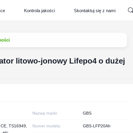
yce
Kontrola jakości
Skontaktuj się z nami
ności
tor litowo-jonowy Lifepo4 o dużej
Nazwa marki:
GBS
, CE, TS16949,
Numer modelu:
GBS-LFP20Ah
, etc