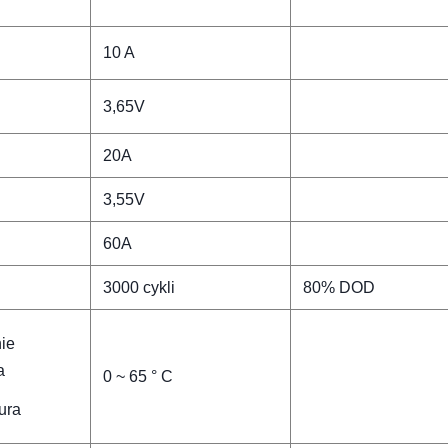
10 A
3,65V
20A
3,55V
60A
3000 cykli
80% DOD
ie
a
0 ~ 65 ° C
ura