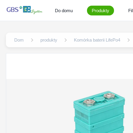
Do domu
Produkty
Fi
Dom
produkty
Komórka baterii LifePo4