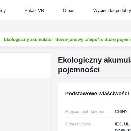
lmy
Pokaz VR
O nas
Wycieczka po fabr
Ekologiczny akumulator litowo-jonowy Lifepo4 o dużej pojem
Ekologiczny akumula
pojemności
Podstawowe właściwości
Miejsce pochodzenia:
CHINY
Orzecznictwo:
IEC, UL
ISO9001