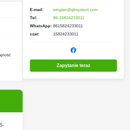
E-mail:
winglan@gbsystem.com
Tel:
86-15824233011
WhatsApp:
8615824233011
czat:
15824233011
ajność
Zapytanie teraz
S-