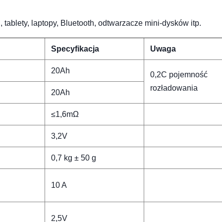
 tablety, laptopy, Bluetooth, odtwarzacze mini-dysków itp.
Specyfikacja
Uwaga
20Ah
0,2C pojemność
rozładowania
20Ah
≤1,6mΩ
3,2V
0,7 kg ± 50 g
10 A
2,5V