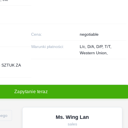
Cena:
negotiable
Warunki płatności:
L/c, D/A, D/P, T/T,
Western Union,
0 SZTUK ZA
Z
a
p
y
t
a
n
i
e
t
e
r
a
z
znego
Ms. Wing Lan
sales