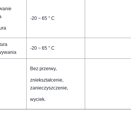
wanie
a
-20 ~ 65 ° C
ura
tura
-20 ~ 65 ° C
wywania
Bez przerwy,
zniekształcenie,
zanieczyszczenie,
wyciek.