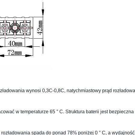
rozładowania wynosi 0,3C-0,8C, natychmiastowy prąd rozładow
ować w temperaturze 65 ° C. Struktura baterii jest bezpieczna 
ć rozładowania spada do ponad 78% poniżej 0 ° C, a wydajność