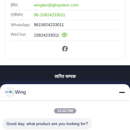
ईमेल:
winglan@gbsystem.com
टेलीफोन:
86-15824233011
WhatsApp:
8615824233011
WeChat:
15824233011
त्वरित सम्पक
घर
Wing
उत्पाद
वीडियो
वी.आर. शो
12:42 PM
हमारे बारे में
Good day, what product are you looking for?
कारखाने का दौरा