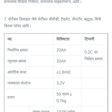
वायरलेस मीडिया रिसीवर, वायरलेस माइक्रोफोन, आदि।
7. पोर्टेबल डिवाइस जैसे पोर्टेबल डीवीडी, टैबलेट, लैपटॉप, ब्लूटूथ, मिनी
डिस्क प्लेयर आदि।
मद
विशिष्टता
टिप्पणी
निर्धारित क्षमता
20Ah
0.2C दर
निर्वहन क्षमता
न्यूनतम क्षमता
20Ah
आंतरिक बाधा
≤1.6mΩ
नाममात्र वोल्टेज
3.2V
50 ग्राम ±
वजन
0.7kg
सतत प्रवाह
10:00 पूर्वाह्न