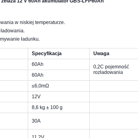
n żelaza 12 V 60Ah akumulator GBS-LFP60Ah
wania w niskiej temperaturze.
 ładowania.
ymywanie ładunku.
Specyfikacja
Uwaga
60Ah
0,2C pojemność
rozładowania
60Ah
≤6,0mΩ
12V
8,6 kg ± 100 g
30A
11,2V