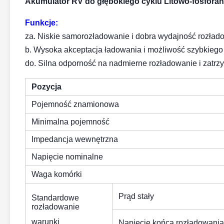
Akumulator RV do głębokiego cyklu Litowo-fosfora
Funkcje:
za.
Niskie samorozładowanie i dobra wydajność rozłado
b.
Wysoka akceptacja ładowania i możliwość szybkiego
do.
Silna odporność na nadmierne rozładowanie i zatrz
Pozycja
Pojemność znamionowa
Minimalna pojemność
Impedancja wewnętrzna
Napięcie nominalne
Waga komórki
Prąd stały
Standardowe
rozładowanie
warunki
Napięcie końca rozładowania