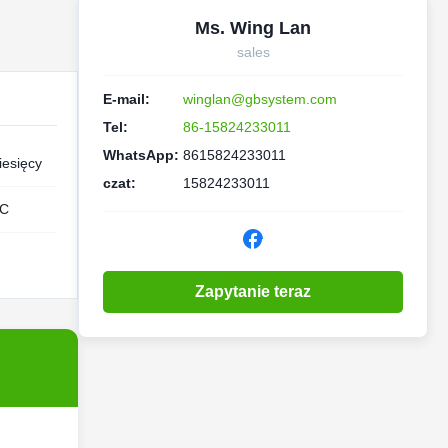
Ms. Wing Lan
sales
E-mail:
winglan@gbsystem.com
Tel:
86-15824233011
WhatsApp:
8615824233011
iesięcy
czat:
15824233011
LC
Zapytanie teraz