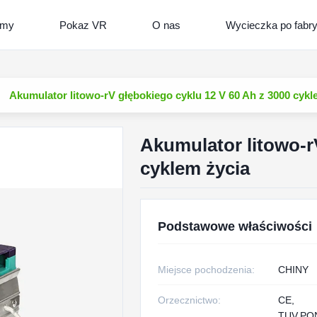
lmy
Pokaz VR
O nas
Wycieczka po fabr
Akumulator litowo-rV głębokiego cyklu 12 V 60 Ah z 3000 cykl
Akumulator litowo-r
cyklem życia
Podstawowe właściwości
Miejsce pochodzenia:
CHINY
Orzecznictwo:
CE,
TUV,PO