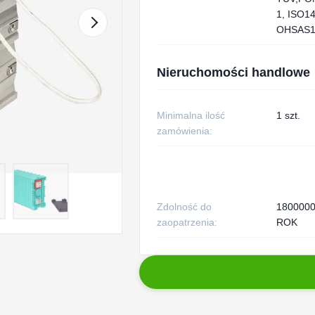
1, ISO1
OHSAS1
Nieruchomości handlowe
Minimalna ilość
1 szt.
zamówienia:
Zdolność do
180000
zaopatrzenia:
ROK