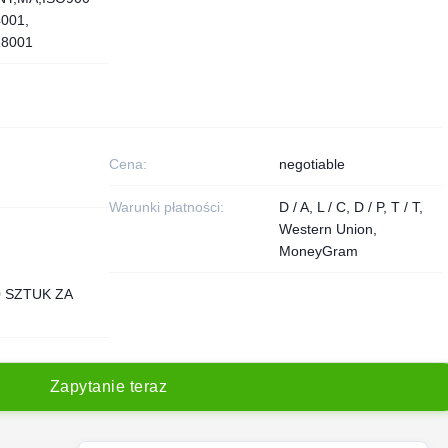
4001,
8001
Cena:
negotiable
Warunki płatności:
D / A, L / C, D / P, T / T,
Western Union,
MoneyGram
0 SZTUK ZA
Z
a
p
y
t
a
n
i
e
t
e
r
a
z