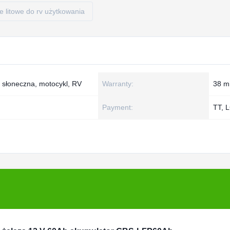
ie litowe do rv użytkowania
a słoneczna, motocykl, RV
Warranty:
38 m
Payment:
TT, 