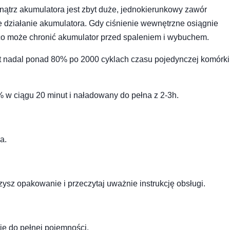
nątrz akumulatora jest zbyt duże, jednokierunkowy zawór
 działanie akumulatora.
Gdy ciśnienie wewnętrzne osiągnie
 co może chronić akumulator przed spaleniem i wybuchem.
st nadal ponad 80% po 2000 cyklach czasu pojedynczej komórk
w ciągu 20 minut i naładowany do pełna z 2-3h.
a.
ysz opakowanie i przeczytaj uważnie instrukcję obsługi.
ię do pełnej pojemności.