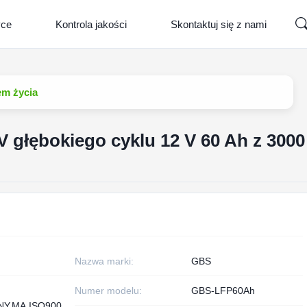
yce
Kontrola jakości
Skontaktuj się z nami
em życia
V głębokiego cyklu 12 V 60 Ah z 3000
Nazwa marki:
GBS
Numer modelu:
GBS-LFP60Ah
NY,MA,ISO900