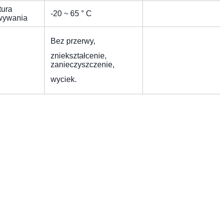
tura
-20 ~ 65 ° C
wywania
Bez przerwy,
zniekształcenie,
zanieczyszczenie,
wyciek.