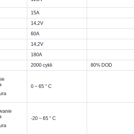
15A
14,2V
60A
14,2V
180A
2000 cykli
80% DOD
ie
a
0 ~ 65 ° C
ura
wanie
a
-20 ~ 65 ° C
ura