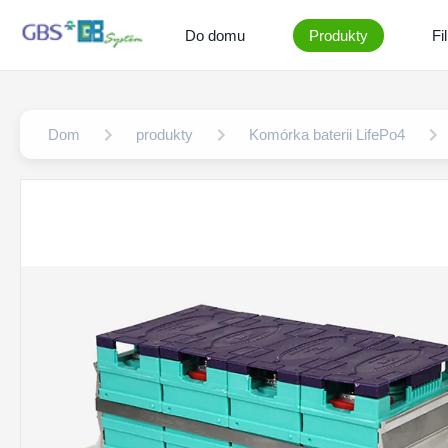
Do domu
Produkty
Fi
Dom
produkty
Komórka baterii LifePo4