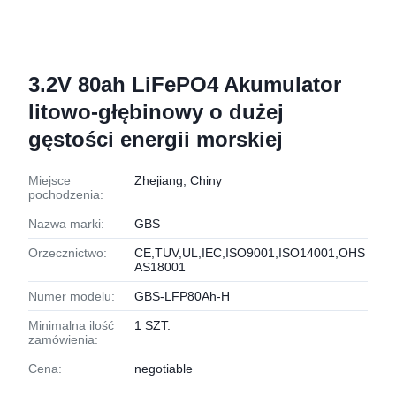
3.2V 80ah LiFePO4 Akumulator
litowo-głębinowy o dużej
gęstości energii morskiej
Miejsce
Zhejiang, Chiny
pochodzenia:
Nazwa marki:
GBS
Orzecznictwo:
CE,TUV,UL,IEC,ISO9001,ISO14001,OHS
AS18001
Numer modelu:
GBS-LFP80Ah-H
Minimalna ilość
1 SZT.
zamówienia:
Cena:
negotiable