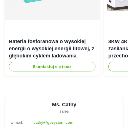
Bateria fosforanowa o wysokiej
3KW 4K
energii o wysokiej energii litowej, z
zasilan
głębokim cyklem ładowania
przecho
gospod
Skontaktuj się teraz
Ms. Cathy
sales
E-mail:
cathy@gbsystem.com