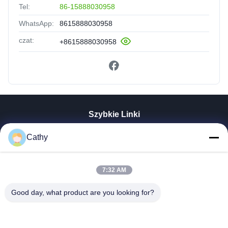
Tel:
86-15888030958
WhatsApp:
8615888030958
czat:
+8615888030958
Szybkie Linki
Do Domu
Cathy
Produkty
Filmy
7:32 AM
Pokaz VR
O Nas
Good day, what product are you looking for?
Wycieczka Po Fabryce
Kontrola Jakości
Skontaktuj Się Z Nami