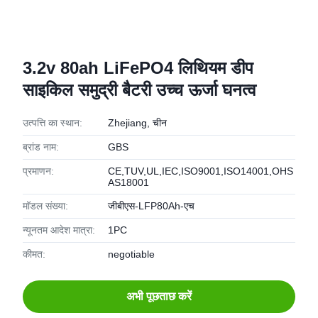
3.2v 80ah LiFePO4 लिथियम डीप
साइकिल समुद्री बैटरी उच्च ऊर्जा घनत्व
उत्पत्ति का स्थान:
Zhejiang, चीन
ब्रांड नाम:
GBS
प्रमाणन:
CE,TUV,UL,IEC,ISO9001,ISO14001,OHS
AS18001
मॉडल संख्या:
जीबीएस-LFP80Ah-एच
न्यूनतम आदेश मात्रा:
1PC
कीमत:
negotiable
अभी पूछताछ करें