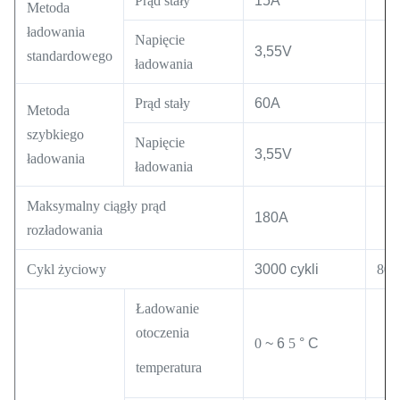
Prąd stały
15A
Metoda
ładowania
Napięcie
3,55V
standardowego
ładowania
Prąd stały
60A
Metoda
szybkiego
Napięcie
3,55V
ładowania
ładowania
Maksymalny ciągły prąd
180A
rozładowania
Cykl życiowy
3000 cykli
80
Ładowanie
otoczenia
0
~ 6
5
° C
temperatura