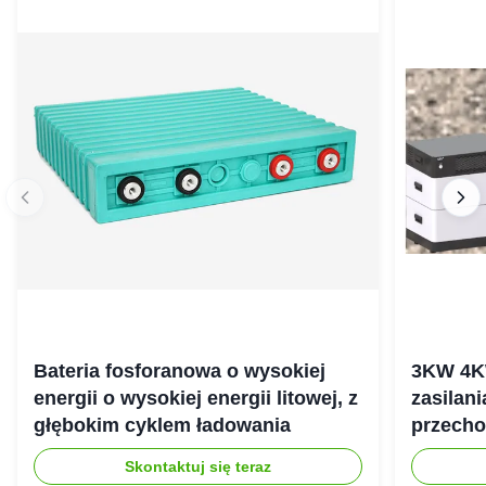
Bateria fosforanowa o wysokiej
3KW 4K
energii o wysokiej energii litowej, z
zasilan
głębokim cyklem ładowania
przecho
gospod
Skontaktuj się teraz