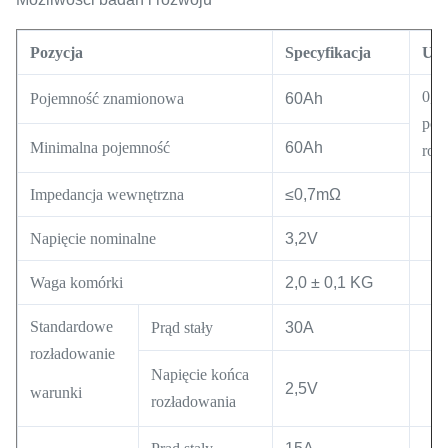
Pozycja
Specyfikacja
Uw
0,2
Pojemność znamionowa
60Ah
poj
Minimalna pojemność
60Ah
roz
Impedancja wewnętrzna
≤0,7mΩ
Napięcie nominalne
3,2V
Waga komórki
2,0 ± 0,1 KG
Standardowe
Prąd stały
30A
rozładowanie
Napięcie końca
2,5V
warunki
rozładowania