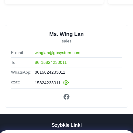
Ms. Wing Lan
sales
E-mail:
winglan@gbsystem.com
Tel:
86-15824233011
WhatsApp:
8615824233011
czat:
15824233011
Szybkie Linki