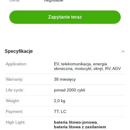
Cena:
negotiable
Zapytanie teraz
Specyfikacje
Application:
EV, telekomunikacja, energia
słoneczna, motocykl, okręt, RV, AGV
Warranty:
38 miesięcy
Life cycle:
ponad 2000 cykli
Weight:
2,0 kg
Payment:
TT, LC
High Light:
bateria litowo-jonowa
,
bateria litowa z zasilaniem