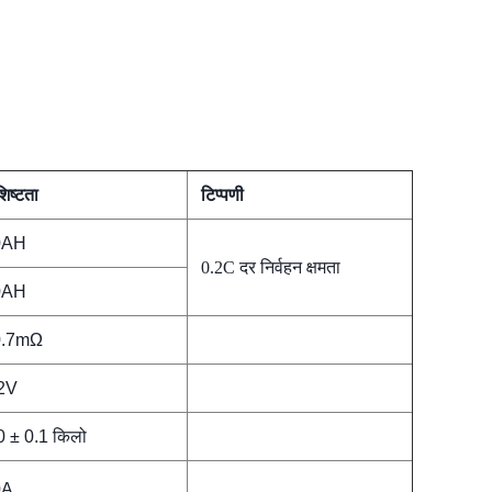
शिष्टता
टिप्पणी
0AH
0.2C दर निर्वहन क्षमता
0AH
0.7mΩ
2V
0 ± 0.1 किलो
0A