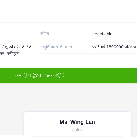
कीमत:
negotiable
 / ए, डी / पी, टी / टी,
आपूर्ति करने की क्षमता:
प्रति वर्ष 1800000 पीसीएस
नियन, मनीग्राम
अ
भ
ी
प
ू
छ
त
ा
छ
क
र
े
ं
Ms. Wing Lan
sales