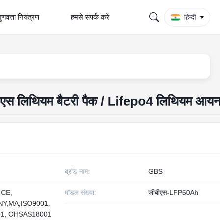
ुणवत्ता नियंत्रण
हमसे संपर्क करें
हिन्दी
पीएस लिथियम बैटरी पैक / Lifepo4 लिथियम आयन
ब्रांड नाम:
GBS
 CE,
मॉडल संख्या:
जीबीएस-LFP60Ah
Y,MA,ISO9001,
01, OHSAS18001