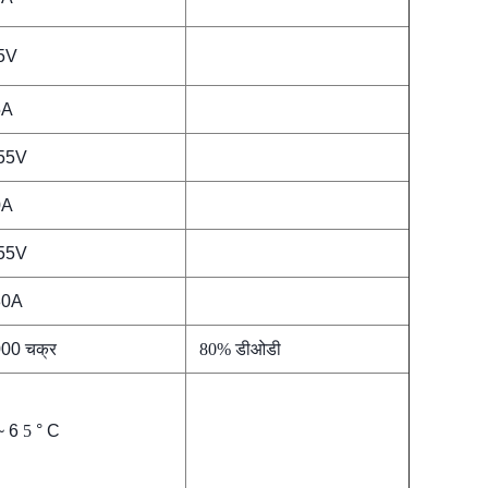
5V
5A
55V
0A
55V
80A
00 चक्र
80% डीओडी
~ 6
5
° C