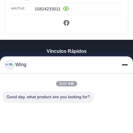
wechat:
15824233011
Vínculos Rápidos
En Casa
Wing
Productos
Los Vídeos
Espectáculo VR
5:17 AM
Sobre Nosotros
Good day, what product are you looking for?
Recorrido Por La Fábrica
Control De Calidad
Contacta Con Nosotros
Solicitar Una Cita