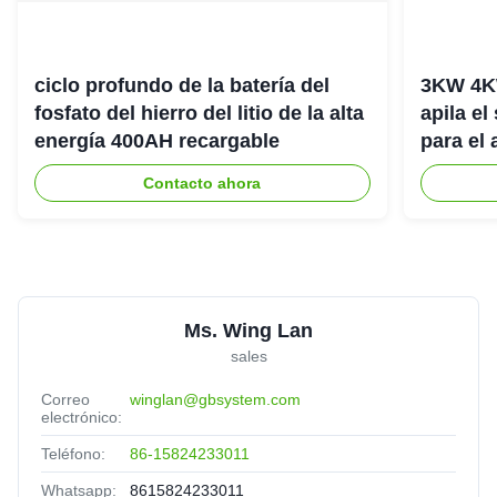
ciclo profundo de la batería del
3KW 4K
fosfato del hierro del litio de la alta
apila el
energía 400AH recargable
para el
del hog
Contacto ahora
Ms. Wing Lan
sales
Correo
winglan@gbsystem.com
electrónico:
Teléfono:
86-15824233011
Whatsapp:
8615824233011