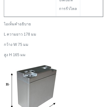
การรั่วไหล
ไอเท็มคำอธิบาย
L ความยาว 178 มม
กว้าง W 75 มม
สูง H 165 มม