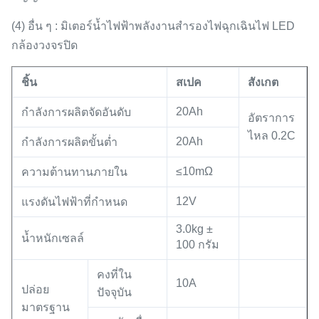
(4) อื่น ๆ : มิเตอร์น้ำไฟฟ้าพลังงานสำรองไฟฉุกเฉินไฟ LED
กล้องวงจรปิด
ชิ้น
สเปค
สังเกต
20Ah
กำลังการผลิตจัดอันดับ
อัตราการ
ไหล 0.2C
20Ah
กำลังการผลิตขั้นต่ำ
≤10mΩ
ความต้านทานภายใน
12V
แรงดันไฟฟ้าที่กำหนด
3.0kg ±
น้ำหนักเซลล์
100 กรัม
คงที่ใน
10A
ปล่อย
ปัจจุบัน
มาตรฐาน