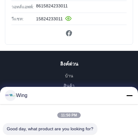
8615824233011
วอทส์แอพพ์:
วีแชท:
15824233011
ลิงค์ด่วน
บ้าน
สินค้า
Wing
วิดีโอ
รายการ VR
เกี่ยวกับเรา
11:50 PM
ทัวร์โรงงาน
Good day, what product are you looking for?
การควบคุมคุณภาพ