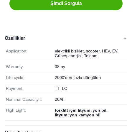
Şimdi Sorgula
Özellikler
Application:
elektrikli bisiklet, scooter, HEV, EV,
Güneş enerjisi, Teleom
Warranty:
38 ay
Life cycle:
2000'den fazla döngüleri
Payment:
TT, LC
Nominal Capacity ::
20Ah
High Light:
forklift için lityum iyon pil
,
lityum iyon kamyon pil