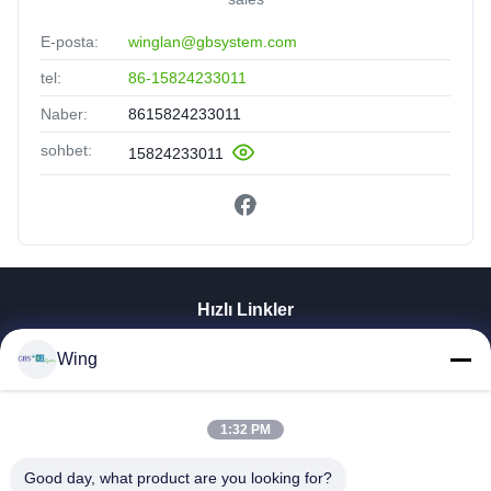
E-posta:
winglan@gbsystem.com
tel:
86-15824233011
Naber:
8615824233011
sohbet:
15824233011
Hızlı Linkler
Evde
Wing
Ürün
Videolar
VR Gösterisi
1:32 PM
Bizim Hakkımızda
Good day, what product are you looking for?
Fabrika Turu