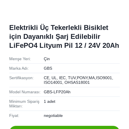
Elektrikli Üç Tekerlekli Bisiklet
için Dayanıklı Şarj Edilebilir
LiFePO4 Lityum Pil 12 / 24V 20Ah
Menşe Yeri:
Çin
Marka Adı:
GBS
Sertifikasyon:
CE, UL, IEC, TUV,PONY,MA,ISO9001,
ISO14001, OHSAS18001
Model Numarası:
GBS-LFP20Ah
Minimum Sipariş
1 adet
Miktarı:
Fiyat:
negotiable