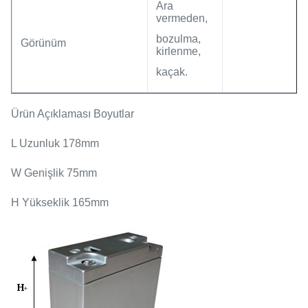
Ara
vermeden,
bozulma,
Görünüm
kirlenme,
kaçak.
Ürün Açıklaması Boyutlar
L Uzunluk 178mm
W Genişlik 75mm
H Yükseklik 165mm