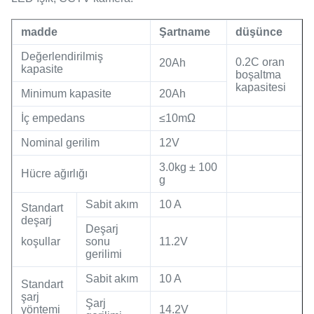
madde
Şartname
düşünce
Değerlendirilmiş
0.2C oran
20Ah
kapasite
boşaltma
kapasitesi
Minimum kapasite
20Ah
İç empedans
≤10mΩ
Nominal gerilim
12V
3.0kg ± 100
Hücre ağırlığı
g
Sabit akım
10 A
Standart
deşarj
Deşarj
koşullar
sonu
11.2V
gerilimi
Sabit akım
10 A
Standart
şarj
Şarj
yöntemi
14.2V