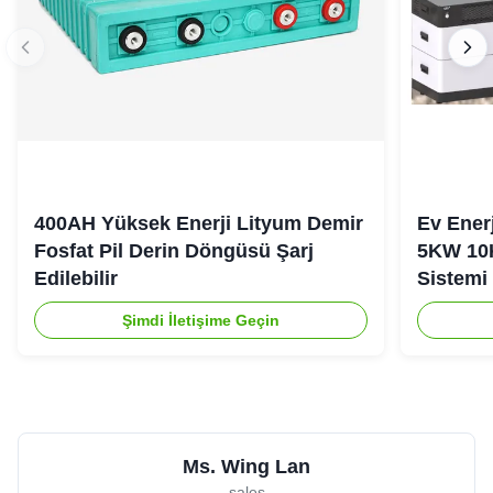
400AH Yüksek Enerji Lityum Demir
Ev Ener
Fosfat Pil Derin Döngüsü Şarj
5KW 10
Edilebilir
Sistemi
Şimdi İletişime Geçin
Ms. Wing Lan
sales