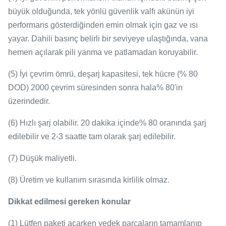
büyük olduğunda, tek yönlü güvenlik valfı akünün iyi
performans gösterdiğinden emin olmak için gaz ve ısı
yayar.
Dahili basınç belirli bir seviyeye ulaştığında, vana
hemen açılarak pili yanma ve patlamadan koruyabilir.
(5) İyi çevrim ömrü, deşarj kapasitesi, tek hücre (% 80
DOD) 2000 çevrim süresinden sonra hala% 80'in
üzerindedir.
(6) Hızlı şarj olabilir.
20 dakika içinde% 80 oranında şarj
edilebilir ve 2-3 saatte tam olarak şarj edilebilir.
(7) Düşük maliyetli.
(8) Üretim ve kullanım sırasında kirlilik olmaz.
Dikkat edilmesi gereken konular
(1) Lütfen paketi açarken yedek parçaların tamamlanıp