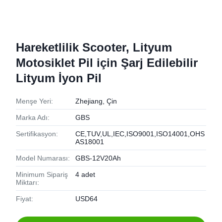
Hareketlilik Scooter, Lityum
Motosiklet Pil için Şarj Edilebilir
Lityum İyon Pil
Menşe Yeri:
Zhejiang, Çin
Marka Adı:
GBS
Sertifikasyon:
CE,TUV,UL,IEC,ISO9001,ISO14001,OHS
AS18001
Model Numarası:
GBS-12V20Ah
Minimum Sipariş
4 adet
Miktarı:
Fiyat:
USD64