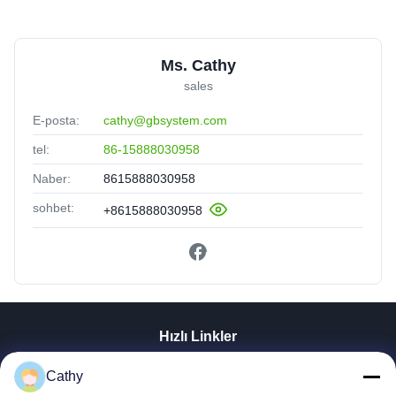
Ms. Cathy
sales
E-posta:
cathy@gbsystem.com
tel:
86-15888030958
Naber:
8615888030958
sohbet:
+8615888030958
Hızlı Linkler
Evde
Cathy
Ürün