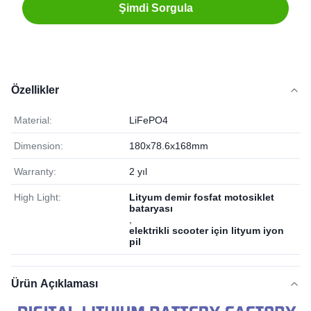
Şimdi Sorgula
Özellikler
Material:
LiFePO4
Dimension:
180x78.6x168mm
Warranty:
2 yıl
High Light:
Lityum demir fosfat motosiklet
bataryası
,
elektrikli scooter için lityum iyon
pil
Ürün Açıklaması