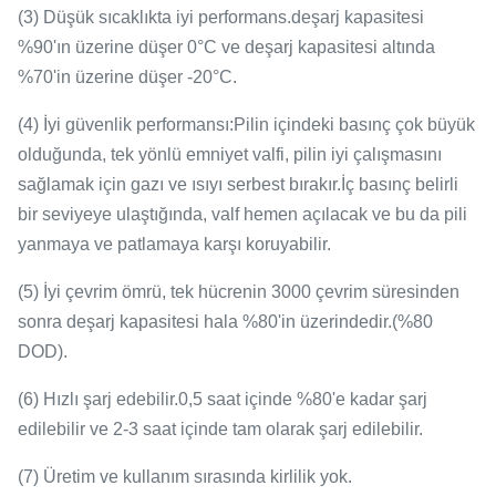
(
3
)
Düşük sıcaklıkta iyi performans.
deşarj kapasitesi
%90'ın üzerine düşer
0
°C
ve deşarj kapasitesi altında
%70'in üzerine düşer
-20
°C
.
(
4
)
İyi güvenlik performansı
:
Pilin içindeki basınç çok büyük
olduğunda, tek yönlü emniyet valfi, pilin iyi çalışmasını
sağlamak için gazı ve ısıyı serbest bırakır.İç basınç belirli
bir seviyeye ulaştığında, valf hemen açılacak ve bu da pili
yanmaya ve patlamaya karşı koruyabilir.
(
5
)
İyi çevrim ömrü, tek hücrenin 3000 çevrim süresinden
sonra deşarj kapasitesi hala %80'in üzerindedir.
(
%80
DOD
)
.
(6) Hızlı şarj edebilir.0,5 saat içinde %80'e kadar şarj
edilebilir ve 2-3 saat içinde tam olarak şarj edilebilir.
(7)
Üretim ve kullanım sırasında kirlilik yok.