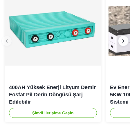
400AH Yüksek Enerji Lityum Demir
Ev Ener
Fosfat Pil Derin Döngüsü Şarj
5KW 10
Edilebilir
Sistemi
Şimdi İletişime Geçin