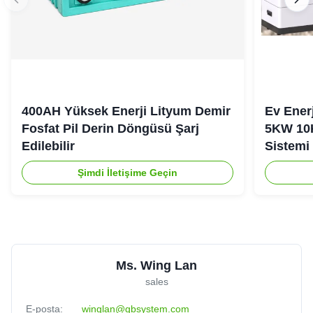
400AH Yüksek Enerji Lityum Demir
Ev Ener
Fosfat Pil Derin Döngüsü Şarj
5KW 10
Edilebilir
Sistemi
Şimdi İletişime Geçin
Ms. Wing Lan
sales
E-posta:
winglan@gbsystem.com