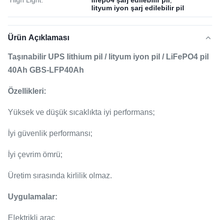
High Light:
lifepo4 şarj edilebilir pil
,
lityum iyon şarj edilebilir pil
Ürün Açıklaması
Taşınabilir UPS Iithium pil / lityum iyon pil / LiFePO4 pil
40Ah GBS-LFP40Ah
Özellikleri:
Yüksek ve düşük sıcaklıkta iyi performans;
İyi güvenlik performansı;
İyi çevrim ömrü;
Üretim sırasında kirlilik olmaz.
Uygulamalar:
Elektrikli araç