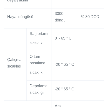
deşarj akımı
3000
Hayat döngüsü
% 80 DOD
döngü
Şarj ortamı
0 ~ 65 ° C
sıcaklık
Ortam
Çalışma
boşaltma
-20 ° 65 ° C
sıcaklığı
sıcaklık
Depolama
-20 ° 65 ° C
sıcaklığı
Ara