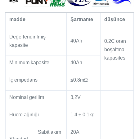
madde
Şartname
düşünce
Değerlendirilmiş
40Ah
0.2C oran
kapasite
boşaltma
kapasitesi
Minimum kapasite
40Ah
İç empedans
≤0.8mΩ
Nominal gerilim
3,2V
Hücre ağırlığı
1.4 ± 0.1kg
Sabit akım
20A
Standart