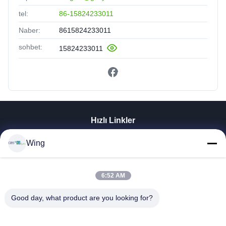
tel:
86-15824233011
Naber:
8615824233011
sohbet:
15824233011
Hızlı Linkler
Evde
Wing
Ürün
Videolar
6:52 AM
VR Gösterisi
Bizim Hakkımızda
Good day, what product are you looking for?
Fabrika Turu
Kalite Kontrolü