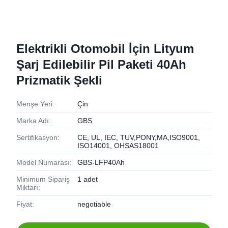
Elektrikli Otomobil İçin Lityum
Şarj Edilebilir Pil Paketi 40Ah
Prizmatik Şekli
Menşe Yeri:
Çin
Marka Adı:
GBS
Sertifikasyon:
CE, UL, IEC, TUV,PONY,MA,ISO9001,
ISO14001, OHSAS18001
Model Numarası:
GBS-LFP40Ah
Minimum Sipariş
1 adet
Miktarı:
Fiyat:
negotiable