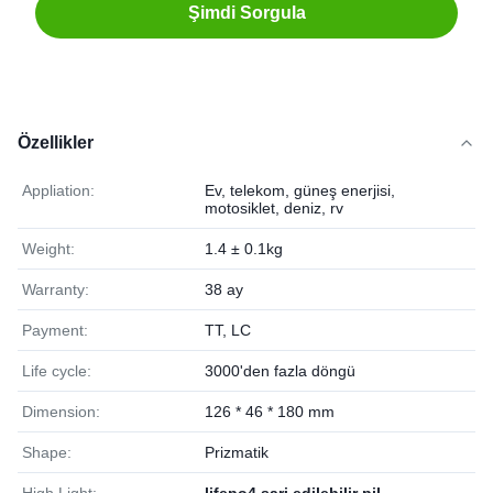
Şimdi Sorgula
Özellikler
Appliation:
Ev, telekom, güneş enerjisi,
motosiklet, deniz, rv
Weight:
1.4 ± 0.1kg
Warranty:
38 ay
Payment:
TT, LC
Life cycle:
3000'den fazla döngü
Dimension:
126 * 46 * 180 mm
Shape:
Prizmatik