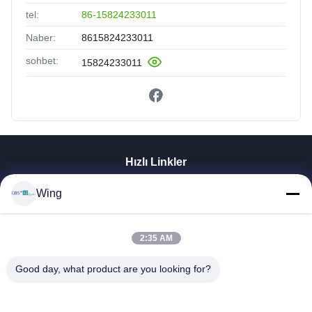
tel:
86-15824233011
Naber:
8615824233011
sohbet:
15824233011
Hızlı Linkler
Evde
Wing
Ürün
Videolar
2:35 AM
VR Gösterisi
Bizim Hakkımızda
Good day, what product are you looking for?
Fabrika Turu
Kalite Kontrolü
Bizimle İletişim