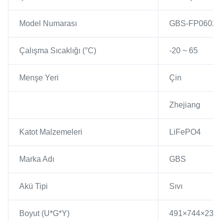
Model Numarası
GBS-FP0602
Çalışma Sıcaklığı (°C)
-20 ~ 65
Menşe Yeri
Çin
Zhejiang
Katot Malzemeleri
LiFePO4
Marka Adı
GBS
Akü Tipi
Sıvı
Boyut (U*G*Y)
491×744×23