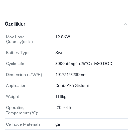
Özellikler
Max Load
12.8KW
Quantity(cells):
Battery Type:
Sıvı
Cycle Life:
3000 döngü (25°C / %80 DOD)
Dimension (L*W*H):
491*744*230mm
Application:
Deniz Akü Sistemi
Weight:
118kg
Operating
-20 ~ 65
Temperature(℃):
Cathode Materials:
Çin