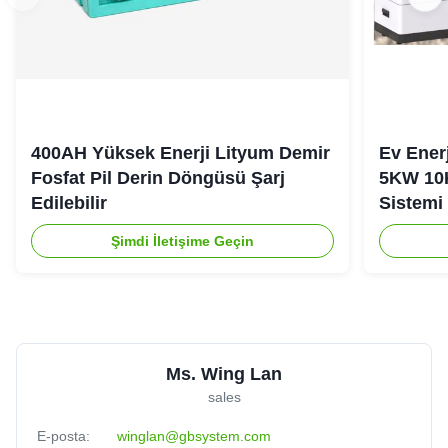
400AH Yüksek Enerji Lityum Demir
Ev Ener
Fosfat Pil Derin Döngüsü Şarj
5KW 10
Edilebilir
Sistemi
Şimdi İletişime Geçin
Ms. Wing Lan
sales
E-posta:
winglan@gbsystem.com