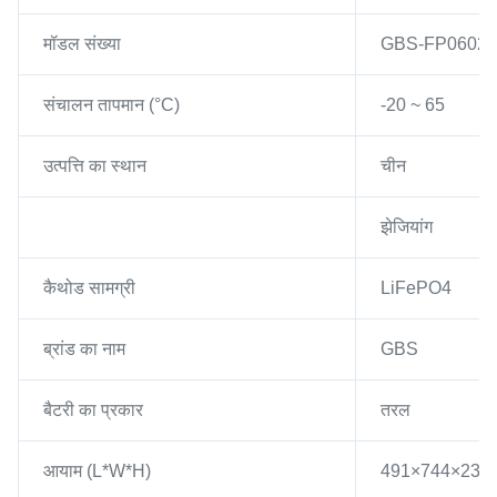
मॉडल संख्या
GBS-FP0602
संचालन तापमान (°C)
-20 ~ 65
उत्पत्ति का स्थान
चीन
झेजियांग
कैथोड सामग्री
LiFePO4
ब्रांड का नाम
GBS
बैटरी का प्रकार
तरल
आयाम (L*W*H)
491×744×23