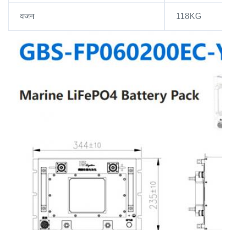
वजन
118KG