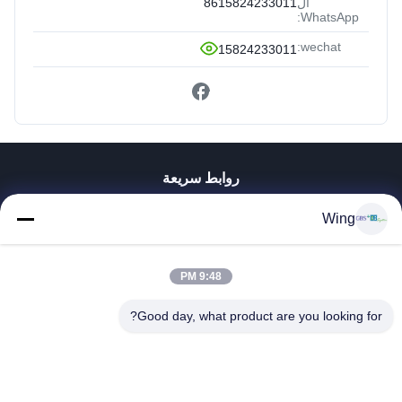
ال
8615824233011
WhatsApp:
wechat:
15824233011
روابط سريعة
المنزل
Wing
المنتجات
فيديوهات
برنامج VR
9:48 PM
حولنا
Good day, what product are you looking for?
جولة في المصنع
مراقبة الجودة
اتصل بنا
اطلب اقتباس