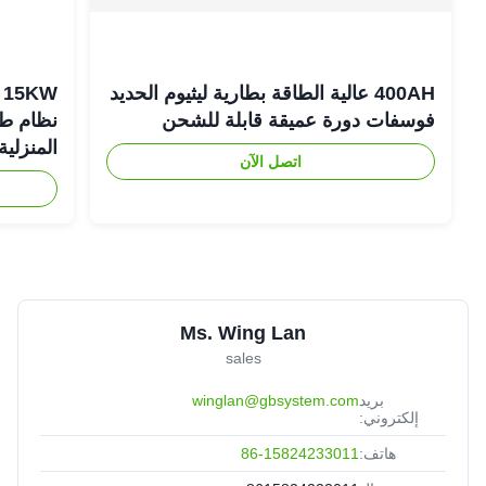
400AH عالية الطاقة بطارية ليثيوم الحديد
فوسفات دورة عميقة قابلة للشحن
نظام طاق
المنزلية
اتصل الآن
Ms. Wing Lan
sales
بريد
winglan@gbsystem.com
إلكتروني:
هاتف:
86-15824233011