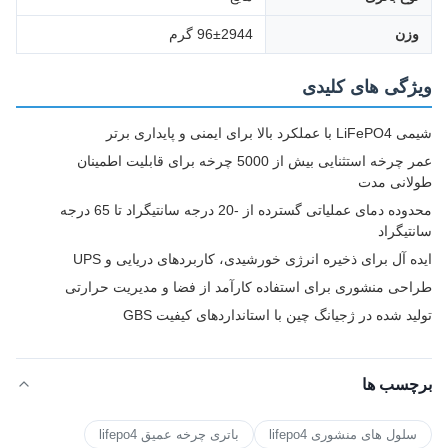
وزن
96±2944 گرم
ویژگی های کلیدی
شیمی LiFePO4 با عملکرد بالا برای ایمنی و پایداری برتر
عمر چرخه استثنایی بیش از 5000 چرخه برای قابلیت اطمینان
طولانی مدت
محدوده دمای عملیاتی گسترده از -20 درجه سانتیگراد تا 65 درجه
سانتیگراد
ایده آل برای ذخیره انرژی خورشیدی، کاربردهای دریایی و UPS
طراحی منشوری برای استفاده کارآمد از فضا و مدیریت حرارتی
تولید شده در ژجیانگ چین با استانداردهای کیفیت GBS
برچسب ها
سلول های منشوری lifepo4
باتری چرخه عمیق lifepo4