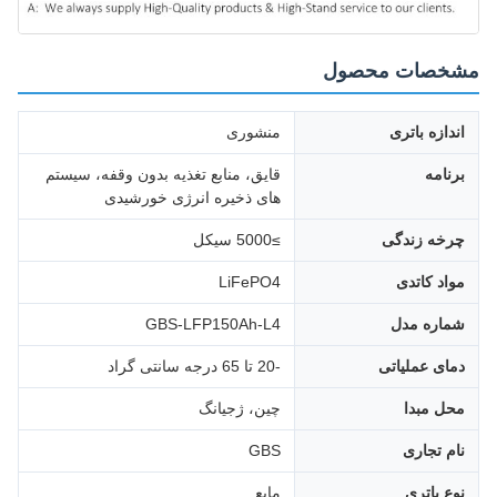
مشخصات محصول
اندازه باتری
منشوری
برنامه
قایق، منابع تغذیه بدون وقفه، سیستم
های ذخیره انرژی خورشیدی
چرخه زندگی
≥5000 سیکل
مواد کاتدی
LiFePO4
شماره مدل
GBS-LFP150Ah-L4
دمای عملیاتی
-20 تا 65 درجه سانتی گراد
محل مبدا
چین، ژجیانگ
نام تجاری
GBS
نوع باتری
مایع