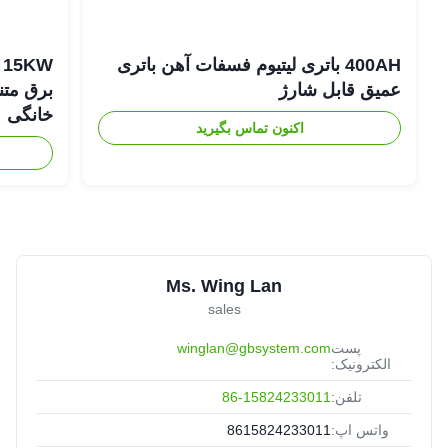
400AH باتری لیتیوم فسفات آهن باتری
عمیق قابل شارژ
برق متن
خانگی
اکنون تماس بگیرید
Ms. Wing Lan
sales
پست
winglan@gbsystem.com
الکترونیک:
تلفن:
86-15824233011
واتس اپ:
8615824233011