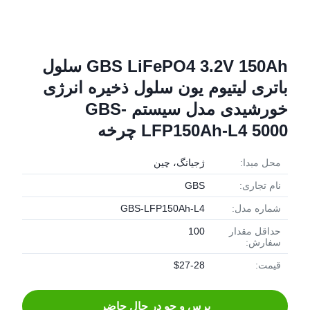
GBS LiFePO4 3.2V 150Ah سلول
باتری لیتیوم یون سلول ذخیره انرژی
خورشیدی مدل سیستم GBS-
LFP150Ah-L4 5000 چرخه
محل مبدا:
ژجیانگ، چین
نام تجاری:
GBS
شماره مدل:
GBS-LFP150Ah-L4
حداقل مقدار
100
سفارش:
قیمت:
$27-28
پرس و جو در حال حاضر