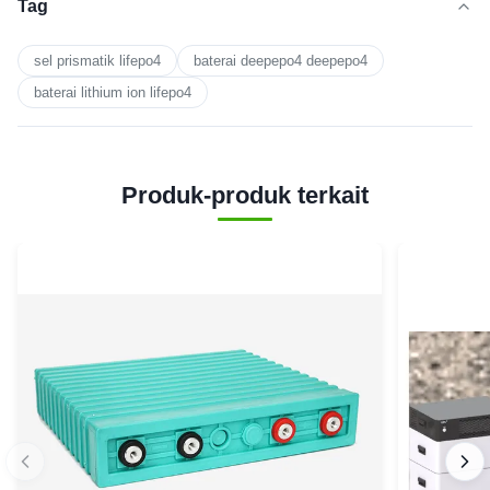
Tag
sel prismatik lifepo4
baterai deepepo4 deepepo4
baterai lithium ion lifepo4
Produk-produk terkait