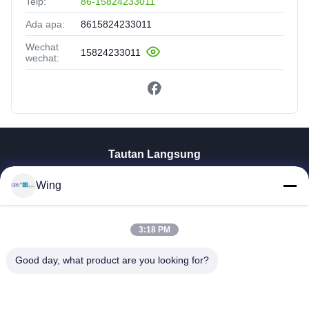
Telp:
86-15824233011
Ada apa:
8615824233011
Wechat
15824233011
wechat:
Tautan Langsung
Rumah
Wing
Produk
Video
Pertunjukan VR
3:18 PM
Tentang Kami
Good day, what product are you looking for?
Tur Pabrik
Kontrol Kualitas
Hubungi Kami