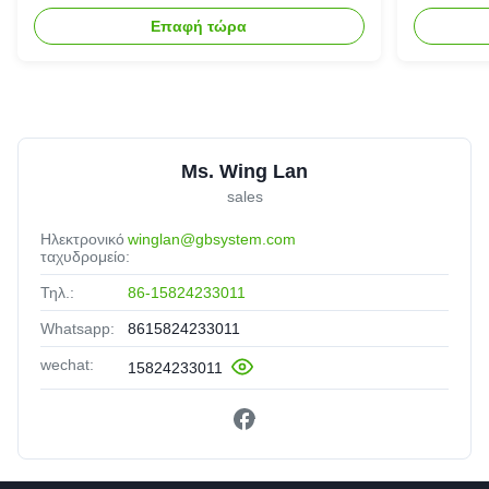
επανακαταλογηστέος
αποθήκε
Επαφή τώρα
Ms. Wing Lan
sales
Ηλεκτρονικό
winglan@gbsystem.com
ταχυδρομείο:
Τηλ.:
86-15824233011
Whatsapp:
8615824233011
wechat:
15824233011