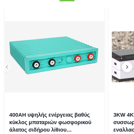
400AH υψηλής ενέργειας βαθύς
3KW 4K
κύκλος μπαταριών φωσφορικού
συσσωρε
άλατος σιδήρου λίθιου
εναλλασ