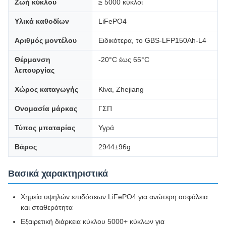
Ζωή κύκλου
≥ 5000 κύκλοι
Υλικά καθοδίων
LiFePO4
Αριθμός μοντέλου
Ειδικότερα, το GBS-LFP150Ah-L4
Θέρμανση
-20°C έως 65°C
λειτουργίας
Χώρος καταγωγής
Κίνα, Zhejiang
Ονομασία μάρκας
ΓΣΠ
Τύπος μπαταρίας
Υγρά
Βάρος
2944±96g
Βασικά χαρακτηριστικά
Χημεία υψηλών επιδόσεων LiFePO4 για ανώτερη ασφάλεια
και σταθερότητα
Εξαιρετική διάρκεια κύκλου 5000+ κύκλων για