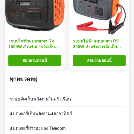
ระบบไฟฟ้าแบบพกพา RV
ระบบไฟฟ้าแบบพกพา RV
1000W สำหรับการจัดเก็บ
300W สำหรับการจัดเก็บ
พลังงานในครัวเรือน
พลังงานในครัวเรือน
สอบถามตอนนี้
สอบถามตอนนี้
ทุกหมวดหมู่
ระบบจัดเก็บพลังงานในครัวเรือน
แบตเตอรี่เก็บพลังงานแสงอาทิตย์
แบตเตอรี่สำรองของ Telecom