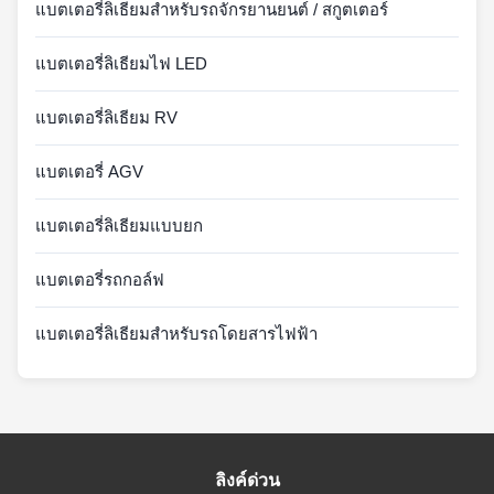
แบตเตอรี่ลิเธียมสำหรับรถจักรยานยนต์ / สกูตเตอร์
แบตเตอรี่ลิเธียมไฟ LED
แบตเตอรี่ลิเธียม RV
แบตเตอรี่ AGV
แบตเตอรี่ลิเธียมแบบยก
แบตเตอรี่รถกอล์ฟ
แบตเตอรี่ลิเธียมสำหรับรถโดยสารไฟฟ้า
ลิงค์ด่วน