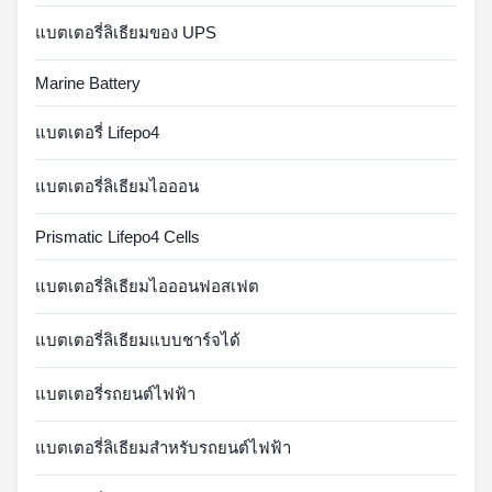
แบตเตอรี่ลิเธียมของ UPS
Marine Battery
แบตเตอรี่ Lifepo4
แบตเตอรี่ลิเธียมไอออน
Prismatic Lifepo4 Cells
แบตเตอรี่ลิเธียมไอออนฟอสเฟต
แบตเตอรี่ลิเธียมแบบชาร์จได้
แบตเตอรี่รถยนต์ไฟฟ้า
แบตเตอรี่ลิเธียมสำหรับรถยนต์ไฟฟ้า