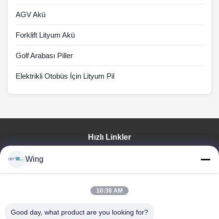
AGV Akü
Forklift Lityum Akü
Golf Arabası Piller
Elektrikli Otobüs İçin Lityum Pil
Hızlı Linkler
Evde
Wing
Ürün
Videolar
VR Gösterisi
10:38 AM
Bizim Hakkımızda
Good day, what product are you looking for?
Fabrika Turu