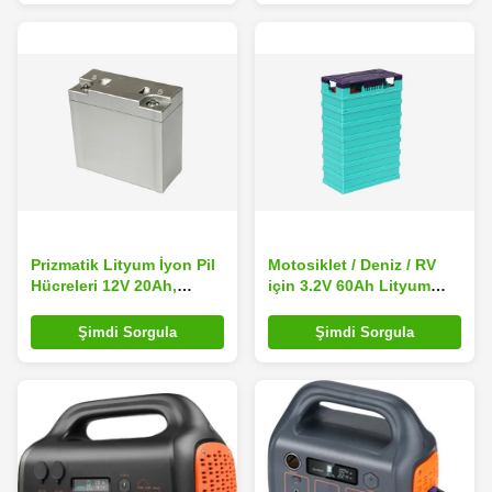
Prizmatik Lityum İyon Pil
Motosiklet / Deniz / RV
Hücreleri 12V 20Ah,
için 3.2V 60Ah Lityum
Lityum İyon Tekne Aküsü
Demir Fosfat Pil Paketi
Hücre
Şimdi Sorgula
Şimdi Sorgula