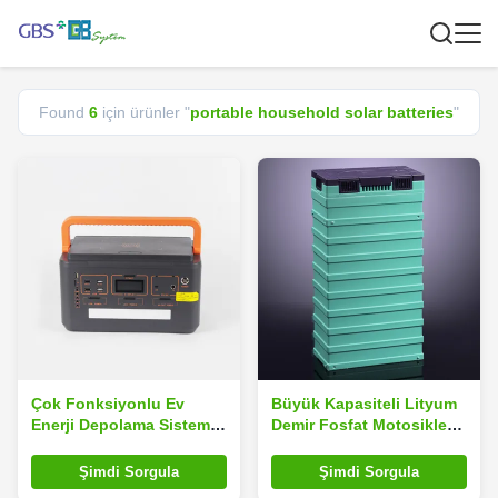
Found
6
için ürünler "
portable household solar batteries
"
Çok Fonksiyonlu Ev
Büyük Kapasiteli Lityum
Enerji Depolama Sistemi
Demir Fosfat Motosiklet
500W RV Taşınabilir Güç
Pil 3.2V 100Ah-A
Sistemi
Şimdi Sorgula
Şimdi Sorgula