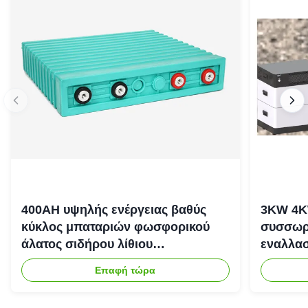
400AH υψηλής ενέργειας βαθύς
3KW 4K
κύκλος μπαταριών φωσφορικού
συσσωρε
άλατος σιδήρου λίθιου
εναλλασ
επανακαταλογηστέος
αποθήκε
Επαφή τώρα