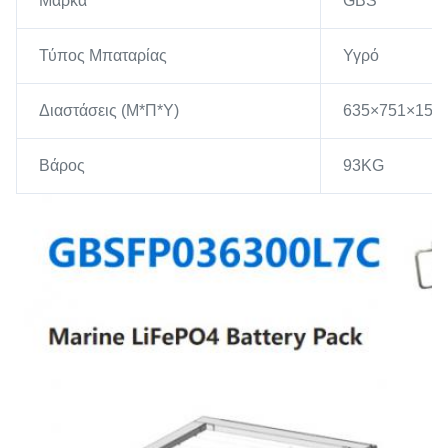
Μάρκα
GBS
Τύπος Μπαταρίας
Υγρό
Διαστάσεις (Μ*Π*Υ)
635×751×15
Βάρος
93KG