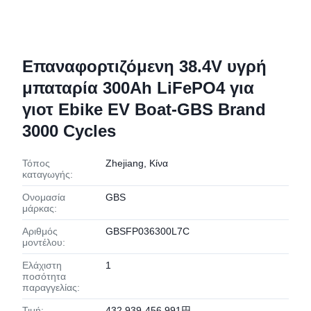
Επαναφορτιζόμενη 38.4V υγρή
μπαταρία 300Ah LiFePO4 για
γιοτ Ebike EV Boat-GBS Brand
3000 Cycles
Τόπος
Zhejiang, Κίνα
καταγωγής:
Ονομασία
GBS
μάρκας:
Αριθμός
GBSFP036300L7C
μοντέλου:
Ελάχιστη
1
ποσότητα
παραγγελίας:
Τιμή:
432,939-456,991円