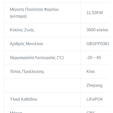
Μέγιστη Ποσότητα Φορτίου
11.52KW
(κύτταρα)
Κύκλος Ζωής
3000 κύκλοι (
Αριθμός Μοντέλου
GBSFP03630
Θερμοκρασία Λειτουργίας (°C)
-20 ~ 65
Τόπος Προέλευσης
Κίνα
Zhejiang
Υλικά Καθόδου
LiFePO4