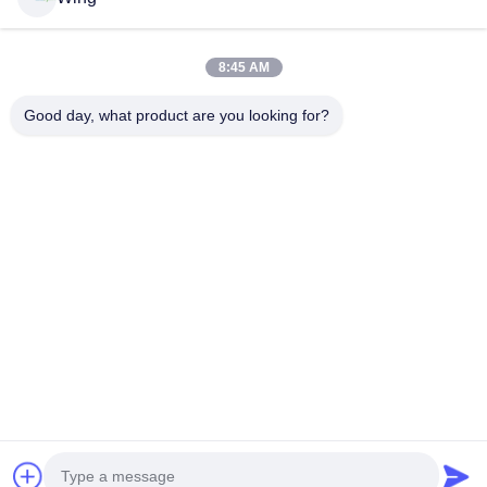
Προϊόντα
Βίντεο
8:45 AM
Εμφάνιση VR
Σχετικά Με Εμάς
Good day, what product are you looking for?
Επισκέψεις Στο Εργοστάσιο
Έλεγχος Ποιότητας
Επικοινωνήστε Μαζί Μας
Ζητήστε Μια Προσφορά
Zhejiang GBS Energy Co., Ltd.
86-574-58122572
winglan@gbsystem.com
Follow Us
© 2026 Zhejiang GBS Energy Co., Ltd.. All Rights Reserved.