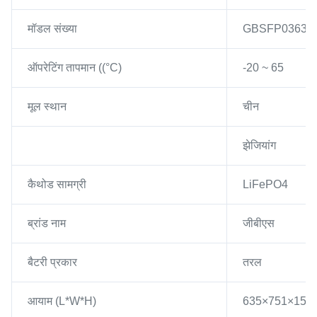
मॉडल संख्या
GBSFP03630
ऑपरेटिंग तापमान ((°C)
-20 ~ 65
मूल स्थान
चीन
झेजियांग
कैथोड सामग्री
LiFePO4
ब्रांड नाम
जीबीएस
बैटरी प्रकार
तरल
आयाम (L*W*H)
635×751×150 म