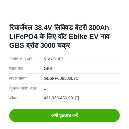
रिचार्जेबल 38.4V लिक्विड बैटरी 300Ah
LiFePO4 के लिए यॉट Ebike EV नाव-
GBS ब्रांड 3000 चक्र
उत्पत्ति का स्थान:
झेजियांग, चीन
ब्रांड नाम:
GBS
मॉडल संख्या:
GBSFP036300L7C
न्यूनतम आदेश मात्रा:
1
कीमत:
432,939-456,991円
अभी पूछताछ करें