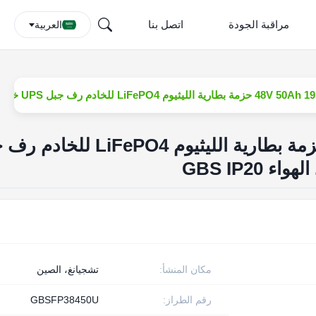
مراقبة الجودة
اتصل بنا
العربية
يثيوم LiFePO4 للخادم رف جبل UPS خارج الشبكة تبريد الهواء GBS IP20
48V 50Ah 19.2kWh حزمة بطارية الليثيوم LiFePO4 
مكان المنشأ:
تشجيانغ، الصين
رقم الطراز:
GBSFP38450U