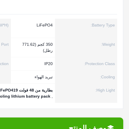
W*H):
LiFePO4
Battery Type:
Weight:
350 كجم (771.62
Port:
رطل)
tion:
IP20
Protection Class:
Cooling:
تبريد الهواء
High Light:
بطارية من 48 فولت 50Ah LiFePO419بطارية الليثيوم بقيمة.2kWh لـ UPS
ooling lithium battery pack
,
وصف المنتج