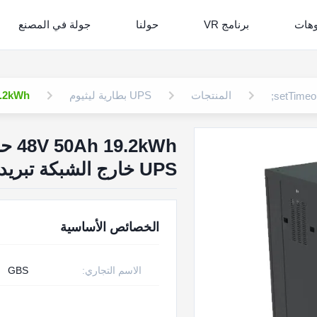
وهات
برنامج VR
حولنا
جولة في المصنع
المنتجات
UPS بطارية ليثيوم
48V 50Ah 19.2kWh حزمة بطارية الل
UPS خارج الشبكة تبريد الهواء GBS IP20
الخصائص الأساسية
الاسم التجاري:
GBS