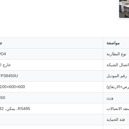
مواصفة
ت
نوع البطارية
PO4
اتصال الشبكة
خارج ا
رقم الموديل
FP38450U
رض×الارتفاع)
600×600×2100 ملم
وزن
350 كج
نفذ الاتصالات
RS485، يمكن، RS-232
فئة الحماية