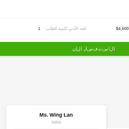
$4,600
الحد الأدنى لكمية الطلب:
1
ا
ل
ا
س
ت
ف
س
ا
ر
ا
ل
آ
ن
Ms. Wing Lan
sales