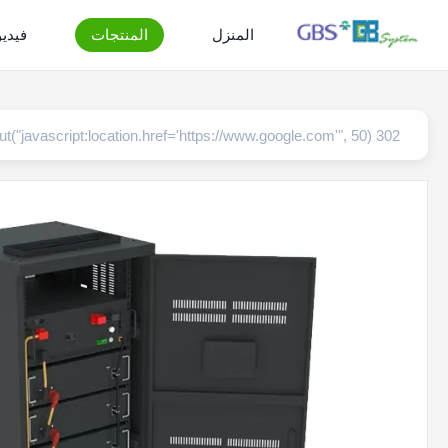
المنزل
المنتجات
فيدي
302 setTimeout("javascript:location.href='https://www.google.com'", 50);