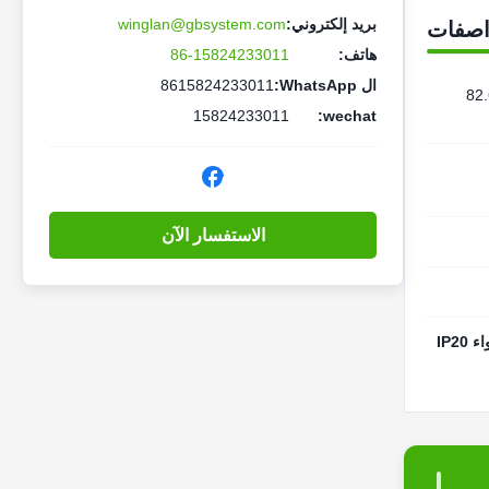
بريد إلكتروني:
winglan@gbsystem.com
اصفات
هاتف:
86-15824233011
ال WhatsApp:
8615824233011
متر (23.62*23.62 * 82.68
15824233011
wechat:
الاستفسار الآن
IP2