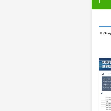
حزمة بطارية ليثيوم مثبتة على حامل الخادم عالية الأداء مصممة لأنظمة UPS والتطبيقات خارج الشبكة. يتميز بتقنية تبريد الهواء المتقدمة وتصنيف حماية IP20