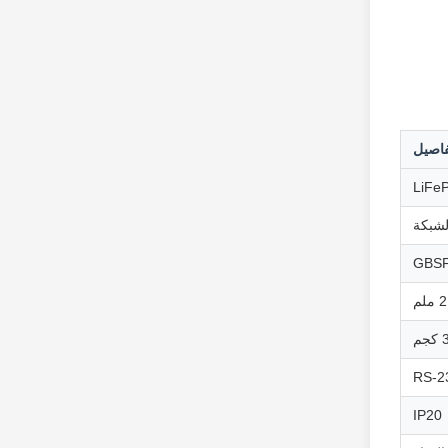
فاصيل
LiFe
لشبكة
GBS
م
IP20