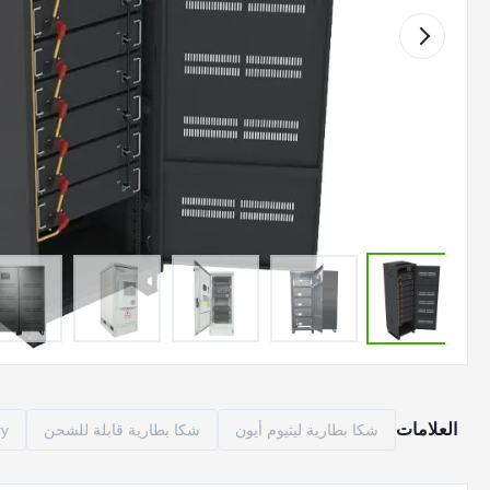
العلامات
شكا بطارية ليثيوم أيون
شكا بطارية قابلة للشحن
ry