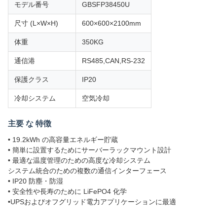
モデル番号
GBSFP38450U
尺寸 (L×W×H)
600×600×2100mm
体重
350KG
通信港
RS485,CAN,RS-232
保護クラス
IP20
冷却システム
空気冷却
主要 な 特徴
• 19.2kWh の高容量エネルギー貯蔵
• 簡単に設置するためにサーバーラックマウント設計
• 最適な温度管理のための高度な冷却システム
システム統合のための複数の通信インターフェース
• IP20 防塵・防湿
• 安全性や長寿のために LiFePO4 化学
•UPSおよびオフグリッド電力アプリケーションに最適