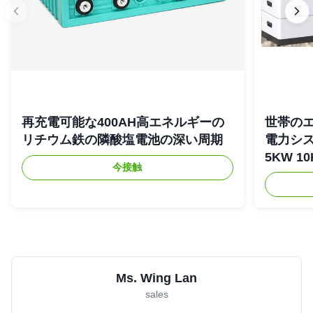
再充電可能な400AH高エネルギーの
世帯の
リチウム鉄の隣酸塩電池の深い周期
電力シス
5KW 1
今接触
Ms. Wing Lan
sales