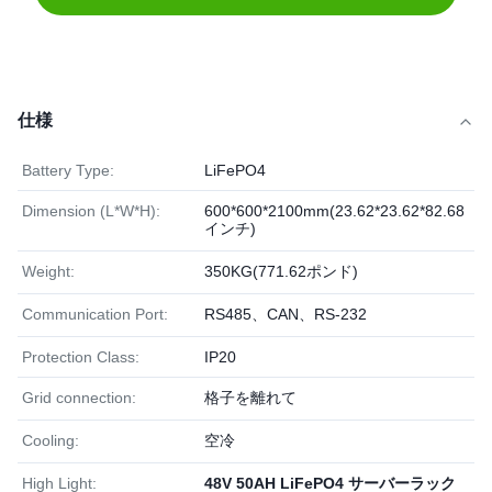
仕様
Battery Type:
LiFePO4
Dimension (L*W*H):
600*600*2100mm(23.62*23.62*82.68
インチ)
Weight:
350KG(771.62ポンド)
Communication Port:
RS485、CAN、RS-232
Protection Class:
IP20
Grid connection:
格子を離れて
Cooling:
空冷
High Light:
48V 50AH LiFePO4 サーバーラック