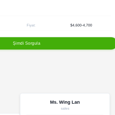
Fiyat:
$4,600-4,700
Ş
i
m
d
i
S
o
r
g
u
l
a
Ms. Wing Lan
sales