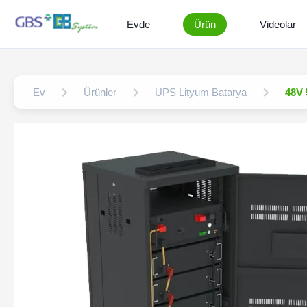
Evde
Ürün
Videolar
Ev
Ürünler
UPS Lityum Batarya
48V 