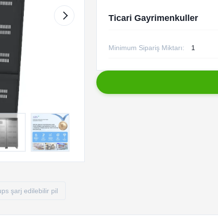
Ticari Gayrimenkuller
Minimum Sipariş Miktarı:
1
ups şarj edilebilir pil