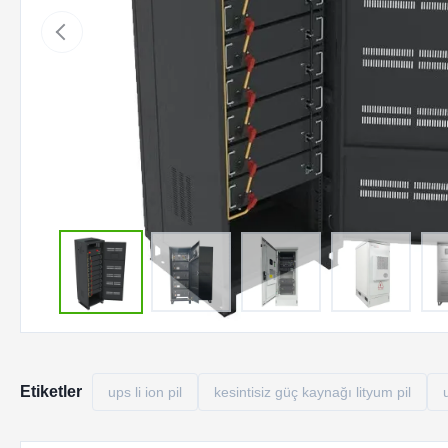
Etiketler
ups li ion pil
kesintisiz güç kaynağı lityum pil