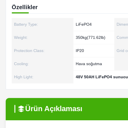
Özellikler
Battery Type:
LiFePO4
Dimen
Weight:
350kg(771.62lb)
Commu
Protection Class:
IP20
Grid c
Cooling:
Hava soğutma
High Light:
48V 50AH LiFePO4 sunucu 
Ürün Açıklaması