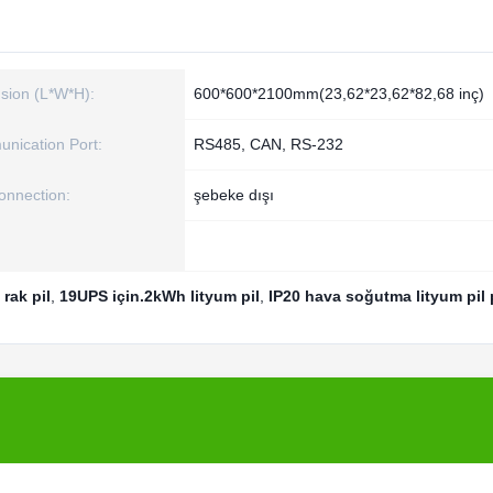
sion (L*W*H):
600*600*2100mm(23,62*23,62*82,68 inç)
nication Port:
RS485, CAN, RS-232
onnection:
şebeke dışı
rak pil
,
19UPS için.2kWh lityum pil
,
IP20 hava soğutma lityum pil 