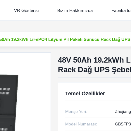
VR Gösterisi
Bizim Hakkımızda
Fabrika tu
50Ah 19.2kWh LiFePO4 Lityum Pil Paketi Sunucu Rack Dağ UPS
48V 50Ah 19.2kWh L
Rack Dağ UPS Şebek
Temel Özellikler
Menşe Yeri:
Zhejiang
Model Numarası:
GBSFP3