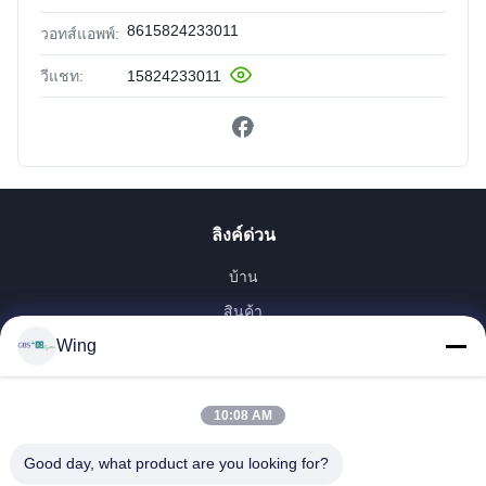
8615824233011
วอทส์แอพพ์:
วีแชท:
15824233011
ลิงค์ด่วน
บ้าน
สินค้า
Wing
วิดีโอ
รายการ VR
เกี่ยวกับเรา
10:08 AM
ทัวร์โรงงาน
Good day, what product are you looking for?
การควบคุมคุณภาพ