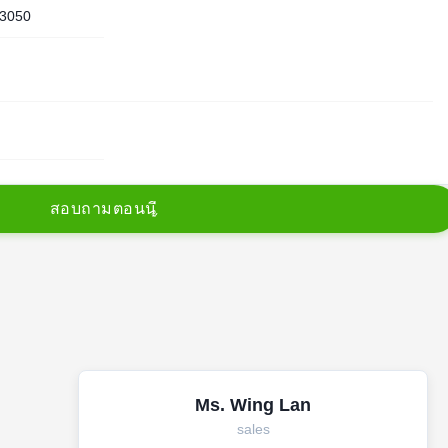
3050
ส
อ
บ
ถ
า
ม
ต
อ
น
น
Ms. Wing Lan
sales