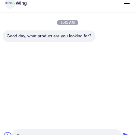
Wing
Ürün
Videolar
VR Gösterisi
5:41 AM
Bizim Hakkımızda
Good day, what product are you looking for?
Fabrika Turu
Kalite Kontrolü
Bizimle İletişim
Bir İndirim İste
Zhejiang GBS Energy Co., Ltd.
86-574-58122572
winglan@gbsystem.com
Follow Us
© 2026 Zhejiang GBS Energy Co., Ltd.. All Rights Reserved.