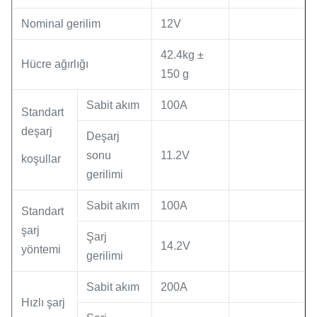
Nominal gerilim
12V
42.4kg ±
Hücre ağırlığı
150 g
Sabit akım
100A
Standart
deşarj
Deşarj
sonu
11.2V
koşullar
gerilimi
Sabit akım
100A
Standart
şarj
Şarj
14.2V
yöntemi
gerilimi
Sabit akım
200A
Hızlı şarj