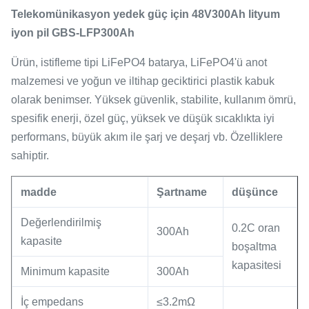
Telekomünikasyon yedek güç için 48V300Ah lityum
iyon pil GBS-LFP300Ah
Ürün, istifleme tipi LiFePO4 batarya, LiFePO4'ü anot
malzemesi ve yoğun ve iltihap geciktirici plastik kabuk
olarak benimser.
Yüksek güvenlik, stabilite, kullanım ömrü,
spesifik enerji, özel güç, yüksek ve düşük sıcaklıkta iyi
performans, büyük akım ile şarj ve deşarj vb. Özelliklere
sahiptir.
madde
Şartname
düşünce
Değerlendirilmiş
0.2C oran
300Ah
kapasite
boşaltma
kapasitesi
Minimum kapasite
300Ah
İç empedans
≤3.2mΩ