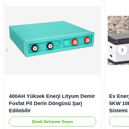
400AH Yüksek Enerji Lityum Demir
Ev Ener
Fosfat Pil Derin Döngüsü Şarj
5KW 10
Edilebilir
Sistemi
Şimdi İletişime Geçin