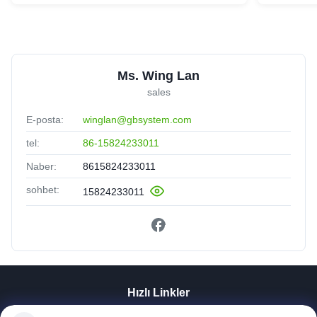
Ms. Wing Lan
sales
E-posta:
winglan@gbsystem.com
tel:
86-15824233011
Naber:
8615824233011
sohbet:
15824233011
Hızlı Linkler
Evde