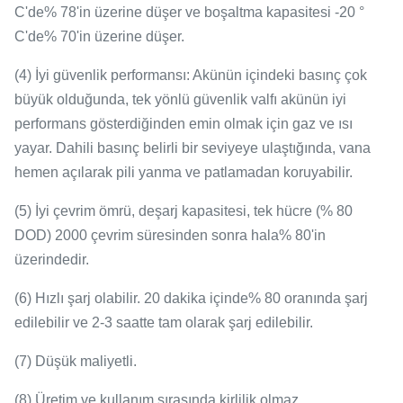
C'de% 78'in üzerine düşer ve boşaltma kapasitesi -20 °
C'de% 70'in üzerine düşer.
(4) İyi güvenlik performansı: Akünün içindeki basınç çok
büyük olduğunda, tek yönlü güvenlik valfı akünün iyi
performans gösterdiğinden emin olmak için gaz ve ısı
yayar.
Dahili basınç belirli bir seviyeye ulaştığında, vana
hemen açılarak pili yanma ve patlamadan koruyabilir.
(5) İyi çevrim ömrü, deşarj kapasitesi, tek hücre (% 80
DOD) 2000 çevrim süresinden sonra hala% 80'in
üzerindedir.
(6) Hızlı şarj olabilir.
20 dakika içinde% 80 oranında şarj
edilebilir ve 2-3 saatte tam olarak şarj edilebilir.
(7) Düşük maliyetli.
(8) Üretim ve kullanım sırasında kirlilik olmaz.