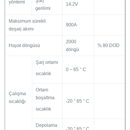
Şarj
yöntemi
14.2V
gerilimi
Maksimum sürekli
900A
deşarj akımı
2000
Hayat döngüsü
% 80 DOD
döngü
Şarj ortamı
0 ~ 65 ° C
sıcaklık
Ortam
Çalışma
boşaltma
-20 ° 65 ° C
sıcaklığı
sıcaklık
Depolama
-20 ° 65 ° C