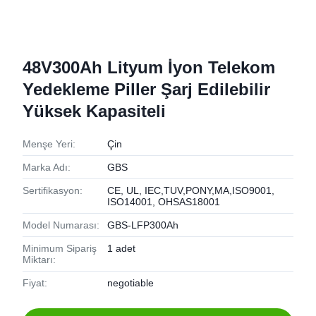
48V300Ah Lityum İyon Telekom
Yedekleme Piller Şarj Edilebilir
Yüksek Kapasiteli
Menşe Yeri:
Çin
Marka Adı:
GBS
Sertifikasyon:
CE, UL, IEC,TUV,PONY,MA,ISO9001,
ISO14001, OHSAS18001
Model Numarası:
GBS-LFP300Ah
Minimum Sipariş
1 adet
Miktarı:
Fiyat:
negotiable