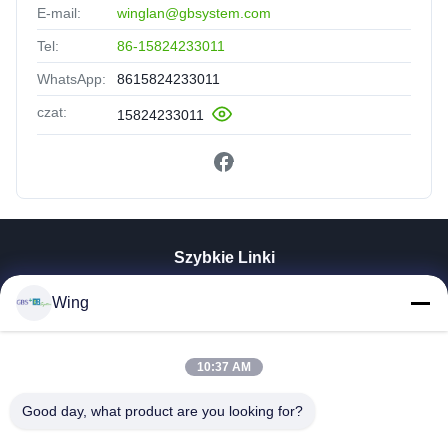
E-mail:
winglan@gbsystem.com
Tel:
86-15824233011
WhatsApp:
8615824233011
czat:
15824233011
Szybkie Linki
Do Domu
Wing
Produkty
Filmy
Pokaz VR
10:37 AM
O Nas
Good day, what product are you looking for?
Wycieczka Po Fabryce
Kontrola Jakości