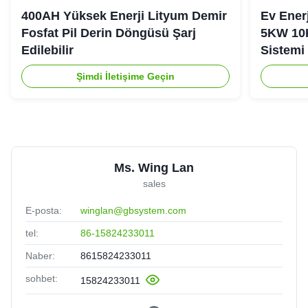
400AH Yüksek Enerji Lityum Demir
Ev Ener
Fosfat Pil Derin Döngüsü Şarj
5KW 10
Edilebilir
Sistemi
Şimdi İletişime Geçin
Ms. Wing Lan
sales
E-posta:
winglan@gbsystem.com
tel:
86-15824233011
Naber:
8615824233011
sohbet:
15824233011