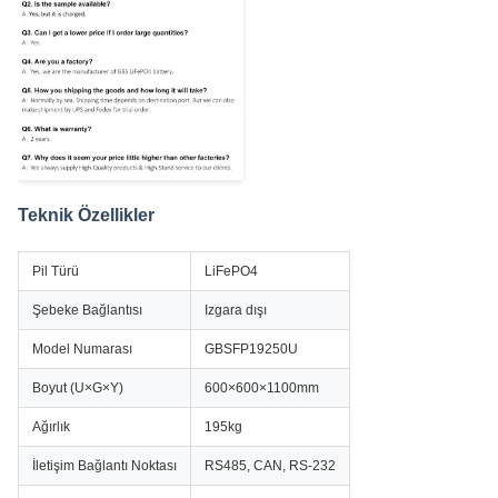
Teknik Özellikler
Pil Türü
LiFePO4
Şebeke Bağlantısı
Izgara dışı
Model Numarası
GBSFP19250U
Boyut (U×G×Y)
600×600×1100mm
Ağırlık
195kg
İletişim Bağlantı Noktası
RS485, CAN, RS-232