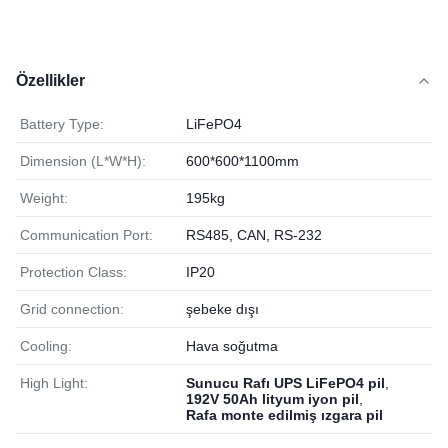
Özellikler
Battery Type:
LiFePO4
Dimension (L*W*H):
600*600*1100mm
Weight:
195kg
Communication Port:
RS485, CAN, RS-232
Protection Class:
IP20
Grid connection:
şebeke dışı
Cooling:
Hava soğutma
High Light:
Sunucu Rafı UPS LiFePO4 pil
,
192V 50Ah lityum iyon pil
,
Rafa monte edilmiş ızgara pil