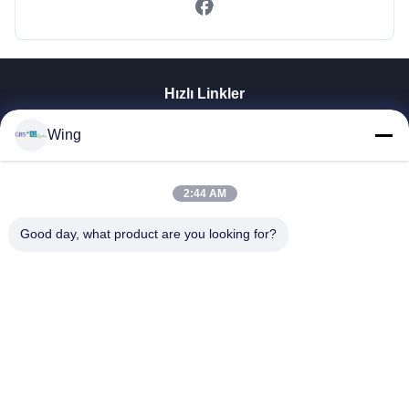
Hızlı Linkler
Evde
Wing
Ürün
Videolar
VR Gösterisi
2:44 AM
Bizim Hakkımızda
Good day, what product are you looking for?
Fabrika Turu
Kalite Kontrolü
Bizimle İletişim
Bir İndirim İste
Zhejiang GBS Energy Co., Ltd.
86-574-58122572