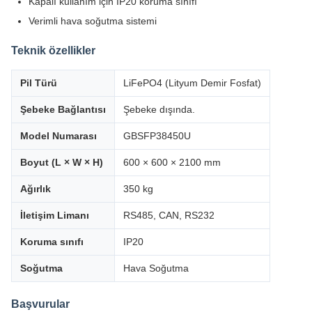
Kapalı kullanım için IP20 koruma sınıfı
Verimli hava soğutma sistemi
Teknik özellikler
Pil Türü
LiFePO4 (Lityum Demir Fosfat)
Şebeke Bağlantısı
Şebeke dışında.
Model Numarası
GBSFP38450U
Boyut (L × W × H)
600 × 600 × 2100 mm
Ağırlık
350 kg
İletişim Limanı
RS485, CAN, RS232
Koruma sınıfı
IP20
Soğutma
Hava Soğutma
Başvurular