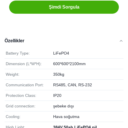
Şimdi Sorgula
Özellikler
Battery Type:
LiFePO4
Dimension (L*W*H):
600*600*2100mm
Weight:
350kg
Communication Port:
RS485, CAN, RS-232
Protection Class:
IP20
Grid connection:
şebeke dışı
Cooling:
Hava soğutma
High Light:
384V 50ah LiFePO4 pil
,