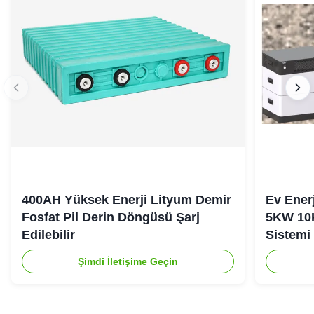
400AH Yüksek Enerji Lityum Demir
Ev Ener
Fosfat Pil Derin Döngüsü Şarj
5KW 10
Edilebilir
Sistemi
Şimdi İletişime Geçin