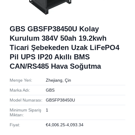
GBS GBSFP38450U Kolay
Kurulum 384V 50ah 19.2kwh
Ticari Şebekeden Uzak LiFePO4
Pil UPS IP20 Akıllı BMS
CAN/RS485 Hava Soğutma
Menşe Yeri:
Zhejiang, Çin
Marka Adı:
GBS
Model Numarası:
GBSFP38450U
Minimum Sipariş
1
Miktarı:
Fiyat:
€4,006.25-4,093.34