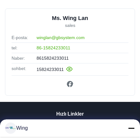
Ms. Wing Lan
sales
E-posta:
winglan@gbsystem.com
tel:
86-15824233011
Naber:
8615824233011
sohbet:
15824233011
Hızlı Linkler
Evde
Wing
Ürün