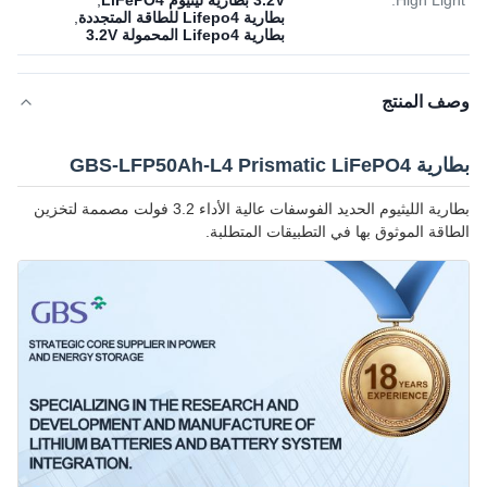
High Light:
3.2V بطارية ليثيوم LiFePO4
,
بطارية Lifepo4 للطاقة المتجددة
,
بطارية Lifepo4 المحمولة 3.2V
وصف المنتج
بطارية GBS-LFP50Ah-L4 Prismatic LiFePO4
بطارية الليثيوم الحديد الفوسفات عالية الأداء 3.2 فولت مصممة لتخزين
الطاقة الموثوق بها في التطبيقات المتطلبة.