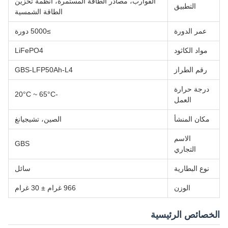
القوارب، مصادر الطاقة المستمرة، أنظمة تخزين
التطبيق
الطاقة الشمسية
عمر الدورة
≥5000 دورة
مواد الكاثود
LiFePO4
رقم الطراز
GBS-LFP50Ah-L4
درجة حرارة
-20°C ~ 65°C
العمل
مكان المنشأ
الصين، تشيجيانغ
الاسم
GBS
التجاري
نوع البطارية
سائل
الوزن
966 غرام ± 30 غرام
الخصائص الرئيسية