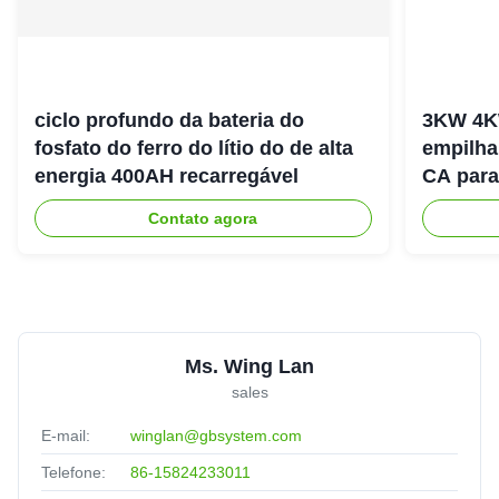
ciclo profundo da bateria do
3KW 4K
fosfato do ferro do lítio do de alta
empilha
energia 400AH recarregável
CA para
energia
Contato agora
Ms. Wing Lan
sales
E-mail:
winglan@gbsystem.com
Telefone:
86-15824233011