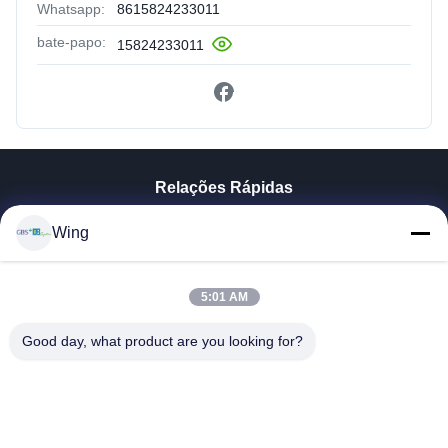
Whatsapp:
8615824233011
bate-papo:
15824233011
Relações Rápidas
Para Casa
Wing
Produtos
Vídeos
Espetáculo VR
5:01 AM
Sobre Nós
Good day, what product are you looking for?
Visita À Fábrica
Controle De Qualidade
Contacte-Nos
Solicite Um Orçamento