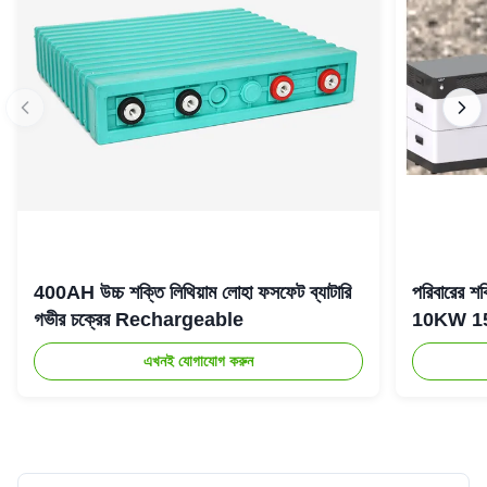
400AH উচ্চ শক্তি লিথিয়াম লোহা ফসফেট ব্যাটারি
পরিবারের 
গভীর চক্রের Rechargeable
10KW 15KW 
এখনই যোগাযোগ করুন