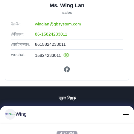
Ms. Wing Lan
sales
ইমেইল:
winglan@gbsystem.com
টেলিফোন:
86-15824233011
হোয়াটসঅ্যাপ:
8615824233011
wechat:
15824233011
দ্রুত লিঙ্ক
বাড়ি
Wing
পণ্য
ভিডিও
ভিআর শো
4:24 PM