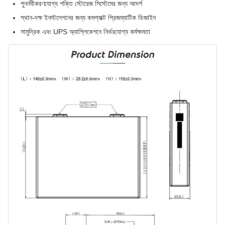
পুনর্নবীকরণযোগ্য শক্তি স্টোরেজ সিস্টেমের জন্য আদর্শ
স্থান-দক্ষ ইনস্টলেশনের জন্য কমপ্যাক্ট প্রিজম্যাটিক ডিজাইন
সামুদ্রিক এবং UPS অ্যাপ্লিকেশনে নির্ভরযোগ্য কর্মক্ষমতা