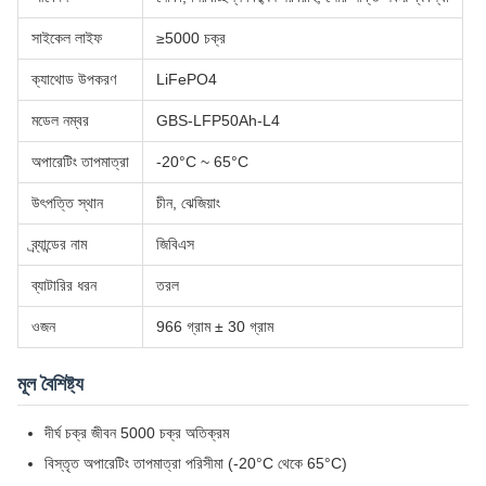
সাইকেল লাইফ
≥5000 চক্র
ক্যাথোড উপকরণ
LiFePO4
মডেল নম্বর
GBS-LFP50Ah-L4
অপারেটিং তাপমাত্রা
-20°C ~ 65°C
উৎপত্তি স্থান
চীন, ঝেজিয়াং
ব্র্যান্ডের নাম
জিবিএস
ব্যাটারির ধরন
তরল
ওজন
966 গ্রাম ± 30 গ্রাম
মূল বৈশিষ্ট্য
দীর্ঘ চক্র জীবন 5000 চক্র অতিক্রম
বিস্তৃত অপারেটিং তাপমাত্রা পরিসীমা (-20°C থেকে 65°C)