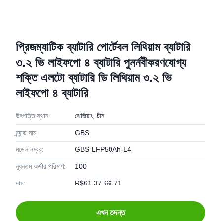
প্রিজম্যাটিক ব্যাটারি পোর্টেবল লিথিয়াম ব্যাটারি
৩.২ ভি লাইফপো ৪ ব্যাটারি পুনর্নবীকরণযোগ্য
শক্তি এলটো ব্যাটারি ডি লিথিয়াম ৩.২ ভি
লাইফপো ৪ ব্যাটারি
উৎপত্তি স্থান:
ঝেজিয়াং, চীন
ব্র্যান্ড নাম:
GBS
মডেল নম্বর:
GBS-LFP50Ah-L4
ন্যূনতম অর্ডার পরিমাণ:
100
দাম:
R$61.37-66.71
এখন তদন্ত