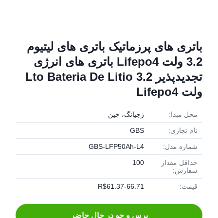
باتری های پرزماتیک باتری های لیتیوم
3.2 ولت Lifepo4 باتری های انرژی
تجدیدپذیر Lto Bateria De Litio 3.2
ولت Lifepo4
محل مبدا:
ژجیانگ، چین
نام تجاری:
GBS
شماره مدل:
GBS-LFP50Ah-L4
حداقل مقدار
100
سفارش:
قیمت:
R$61.37-66.71
پرس و جو در حال حاضر