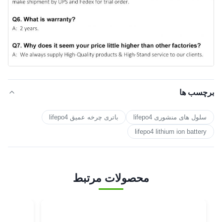
برچسب ها
سلول های منشوری lifepo4
باتری چرخه عمیق lifepo4
lifepo4 lithium ion battery
محصولات مرتبط