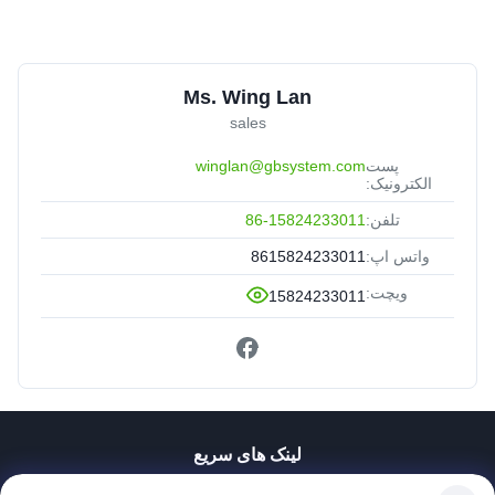
Ms. Wing Lan
sales
پست
winglan@gbsystem.com
الکترونیک:
تلفن:
86-15824233011
واتس اپ:
8615824233011
ویچت:
15824233011
لینک های سریع
خونه