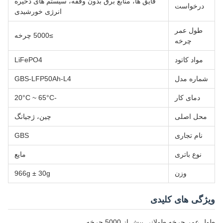
قایق ها، منابع برق بدون وقفه، سیستم های ذخیره
درخواست
انرژی خورشیدی
طول عمر
≥5000 چرخه
چرخه
مواد کاتود
LiFePO4
شماره مدل
GBS-LFP50Ah-L4
دمای کار
-20°C ~ 65°C
محل اصلی
چین، ژجیانگ
نام تجاری
GBS
نوع باتری
مایع
وزن
966g ± 30g
ویژگی های کلیدی
طول عمر چرخه طولانی بیش از 5000 چرخه