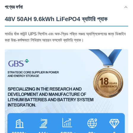
পণ্যের বর্ণনা
48V 50AH 9.6kWh LiFePO4 ব্যাটারি প্যাক
সার্ভার র্যাক মাউন্ট UPS সিস্টেম এবং অফ-গ্রিড শক্তি সঞ্চয় অ্যাপ্লিকেশনের জন্য ডিজাইন
করা উচ্চ-কর্মক্ষমতা লিথিয়াম আয়রন ফসফেট ব্যাটারি প্যাক।