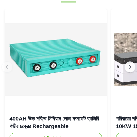
400AH উচ্চ শক্তি লিথিয়াম লোহা ফসফেট ব্যাটারি
পরিবারের 
গভীর চক্রের Rechargeable
10KW 15KW 