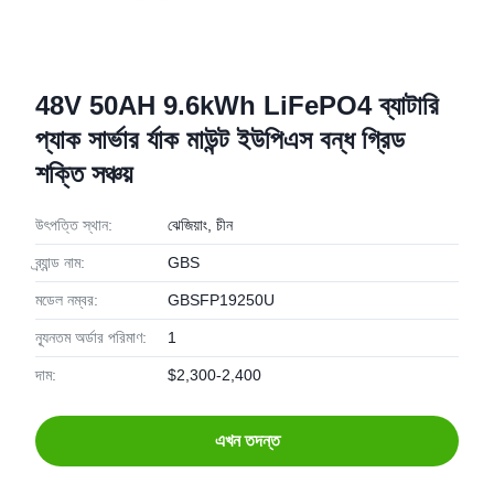
48V 50AH 9.6kWh LiFePO4 ব্যাটারি
প্যাক সার্ভার র্যাক মাউন্ট ইউপিএস বন্ধ গ্রিড
শক্তি সঞ্চয়
উৎপত্তি স্থান:
ঝেজিয়াং, চীন
ব্র্যান্ড নাম:
GBS
মডেল নম্বর:
GBSFP19250U
ন্যূনতম অর্ডার পরিমাণ:
1
দাম:
$2,300-2,400
এখন তদন্ত