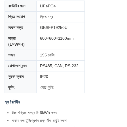
ব্যাটারির ধরন
LiFePO4
গ্রিড সংযোগ
গ্রিড বন্ধ
মডেল নম্বর
GBSFP19250U
মাত্রা
600×600×1100mm
(L×W×H)
ওজন
195 কেজি
যোগাযোগ বন্দর
RS485, CAN, RS-232
সুরক্ষা ক্লাস
IP20
কুলিং
এয়ার কুলিং
মূল বৈশিষ্ট্য
উচ্চ শক্তির ঘনত্ব 9.6kWh ক্ষমতা
সার্ভার রুম ইন্টিগ্রেশন জন্য র্যাক-মাউন্ট নকশা