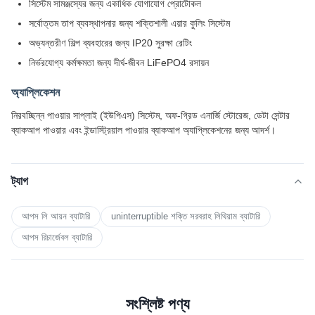
সিস্টেম সামঞ্জস্যের জন্য একাধিক যোগাযোগ প্রোটোকল
সর্বোত্তম তাপ ব্যবস্থাপনার জন্য শক্তিশালী এয়ার কুলিং সিস্টেম
অভ্যন্তরীণ শিল্প ব্যবহারের জন্য IP20 সুরক্ষা রেটিং
নির্ভরযোগ্য কর্মক্ষমতা জন্য দীর্ঘ-জীবন LiFePO4 রসায়ন
অ্যাপ্লিকেশন
নিরবচ্ছিন্ন পাওয়ার সাপ্লাই (ইউপিএস) সিস্টেম, অফ-গ্রিড এনার্জি স্টোরেজ, ডেটা সেন্টার
ব্যাকআপ পাওয়ার এবং ইন্ডাস্ট্রিয়াল পাওয়ার ব্যাকআপ অ্যাপ্লিকেশনের জন্য আদর্শ।
ট্যাগ
আপস লি আয়ন ব্যাটারি
uninterruptible শক্তি সরবরাহ লিথিয়াম ব্যাটারি
আপস রিচার্জেবল ব্যাটারি
সংশ্লিষ্ট পণ্য