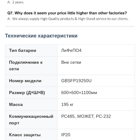
Технические характеристики
Тип батареи
ЛиФеПО4
Подключение к
Вне сетки
сети
Номер модели
GBSFP19250U
Размер (Д×Ш×В)
600×600×1100мм
Масса
195 кг
Коммуникационный
РС485, МОЖЕТ, РС-232
порт
Класс защиты
IP20