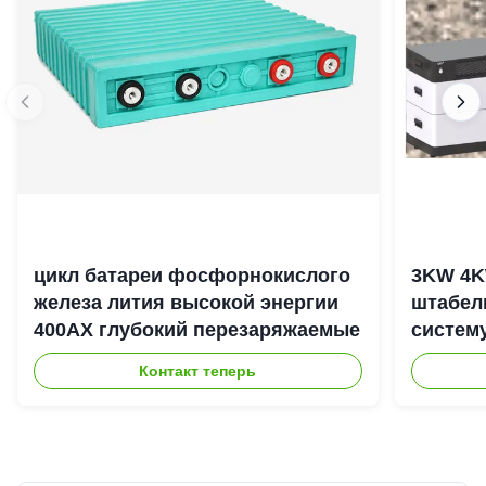
цикл батареи фосфорнокислого
3KW 4K
железа лития высокой энергии
штабел
400АХ глубокий перезаряжаемые
систем
энерги
Контакт теперь