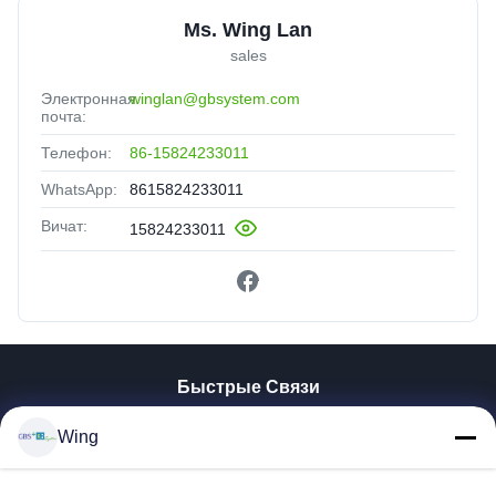
Ms. Wing Lan
sales
Электронная
winglan@gbsystem.com
почта:
Телефон:
86-15824233011
WhatsApp:
8615824233011
Вичат:
15824233011
Быстрые Связи
Домой
Wing
Продукты
Видеозаписи