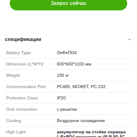
Запрос сейчас
спецификации
Battery Type:
ЛиФеПО4
Dimension (L*W*H):
600*600*1100 мм
Weight:
195 кг
Communication Port:
РС485, МОЖЕТ, РС-232
Protection Class:
IP20
Grid connection:
с решетки
Cooling:
Воздушное охлаждение
High Light:
аккумулятор на стойке сервера
LiFePO4 мощностью 48 В 50 АГ