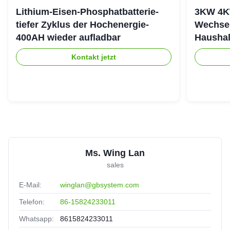
Lithium-Eisen-Phosphatbatterie-
3KW 4K
tiefer Zyklus der Hochenergie-
Wechsel
400AH wieder aufladbar
Haushal
stapeln
Kontakt jetzt
Ms. Wing Lan
sales
E-Mail:
winglan@gbsystem.com
Telefon:
86-15824233011
Whatsapp:
8615824233011