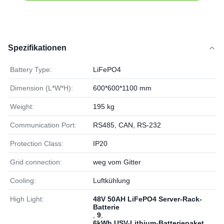
Spezifikationen
Battery Type:
LiFePO4
Dimension (L*W*H):
600*600*1100 mm
Weight:
195 kg
Communication Port:
RS485, CAN, RS-232
Protection Class:
IP20
Grid connection:
weg vom Gitter
Cooling:
Luftkühlung
High Light:
48V 50AH LiFePO4 Server-Rack-
Batterie
,
9
,
6kWh USV-Lithium-Batteriepaket