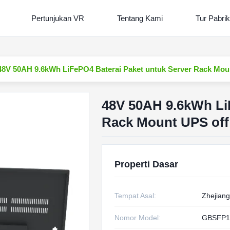
Pertunjukan VR
Tentang Kami
Tur Pabrik
48V 50AH 9.6kWh LiFePO4 Baterai Paket untuk Server Rack Mou
48V 50AH 9.6kWh Li
Rack Mount UPS off
Properti Dasar
Tempat Asal:
Zhejiang
Nomor Model:
GBSFP1