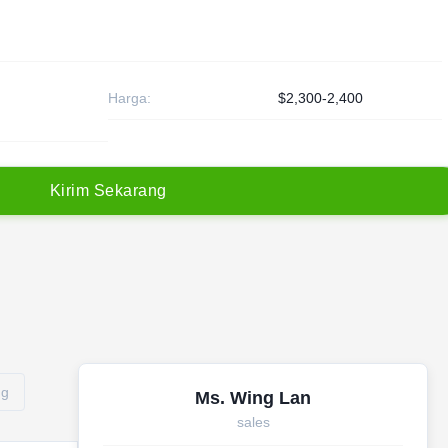
Harga:
$2,300-2,400
K
i
r
i
m
S
e
k
a
r
a
n
g
ng
Ms. Wing Lan
sales