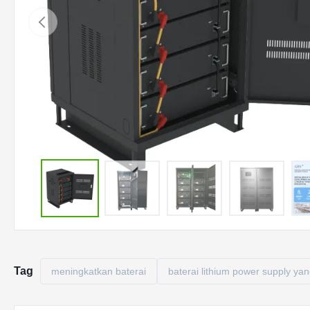
Tag
meningkatkan baterai
baterai lithium power supply yan