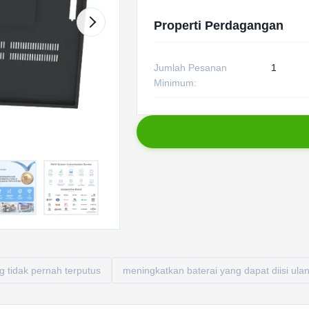
Properti Perdagangan
Jumlah Pesanan
1
Minimum:
g tidak pernah terputus
meningkatkan baterai yang dapat diisi ula