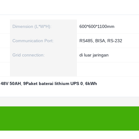
Dimension (L*W*H):
600*600*1100mm
Communication Port:
RS485, BISA, RS-232
Grid connection:
di luar jaringan
4 48V 50AH
,
9Paket baterai lithium UPS 0
,
6kWh