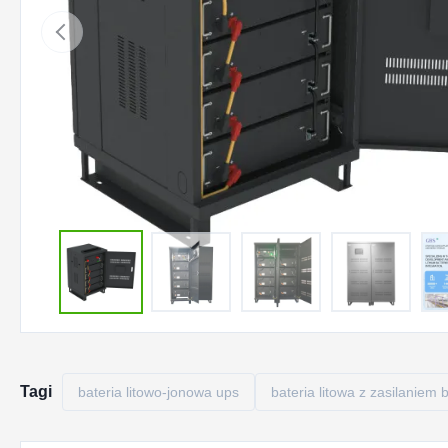
Tagi
bateria litowo-jonowa ups
bateria litowa z zasilanie