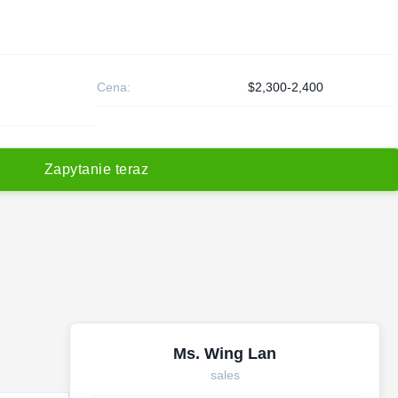
Cena:
$2,300-2,400
Z
a
p
y
t
a
n
i
e
t
e
r
a
z
Ms. Wing Lan
sales