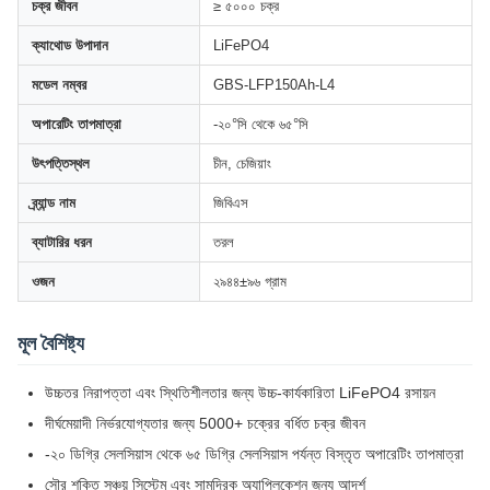
চক্র জীবন
≥ ৫০০০ চক্র
ক্যাথোড উপাদান
LiFePO4
মডেল নম্বর
GBS-LFP150Ah-L4
অপারেটিং তাপমাত্রা
-২০°সি থেকে ৬৫°সি
উৎপত্তিস্থল
চীন, চেজিয়াং
ব্র্যান্ড নাম
জিবিএস
ব্যাটারির ধরন
তরল
ওজন
২৯৪৪±৯৬ গ্রাম
মূল বৈশিষ্ট্য
উচ্চতর নিরাপত্তা এবং স্থিতিশীলতার জন্য উচ্চ-কার্যকারিতা LiFePO4 রসায়ন
দীর্ঘমেয়াদী নির্ভরযোগ্যতার জন্য 5000+ চক্রের বর্ধিত চক্র জীবন
-২০ ডিগ্রি সেলসিয়াস থেকে ৬৫ ডিগ্রি সেলসিয়াস পর্যন্ত বিস্তৃত অপারেটিং তাপমাত্রা
সৌর শক্তি সঞ্চয় সিস্টেম এবং সামুদ্রিক অ্যাপ্লিকেশন জন্য আদর্শ