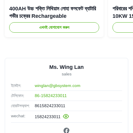
400AH উচ্চ শক্তি লিথিয়াম লোহা ফসফেট ব্যাটারি
পরিবারের 
গভীর চক্রের Rechargeable
10KW 15KW 
এখনই যোগাযোগ করুন
Ms. Wing Lan
sales
ইমেইল:
winglan@gbsystem.com
টেলিফোন:
86-15824233011
হোয়াটসঅ্যাপ:
8615824233011
wechat:
15824233011