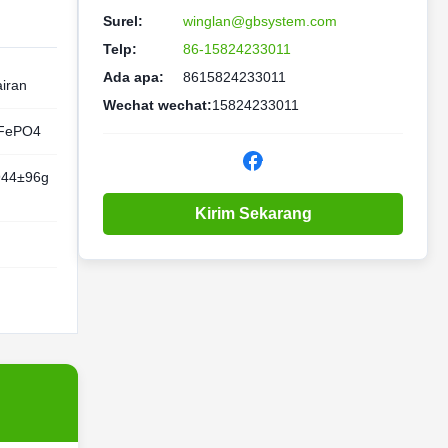
Surel:
winglan@gbsystem.com
Telp:
86-15824233011
Ada apa:
8615824233011
iran
Wechat wechat:
15824233011
iFePO4
944±96g
Kirim Sekarang