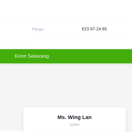
Harga:
€23.97-24.85
K
i
r
i
m
S
e
k
a
r
a
n
g
Ms. Wing Lan
sales