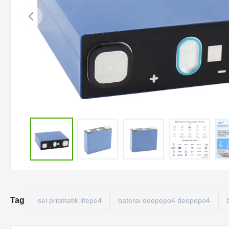
Tag
sel prismatik lifepo4
baterai deepepo4 deepepo4