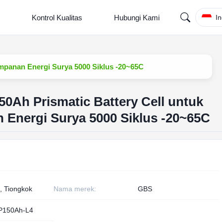
Kontrol Kualitas
Hubungi Kami
I
mpanan Energi Surya 5000 Siklus -20~65C
0Ah Prismatic Battery Cell untuk
 Energi Surya 5000 Siklus -20~65C
, Tiongkok
Nama merek:
GBS
P150Ah-L4