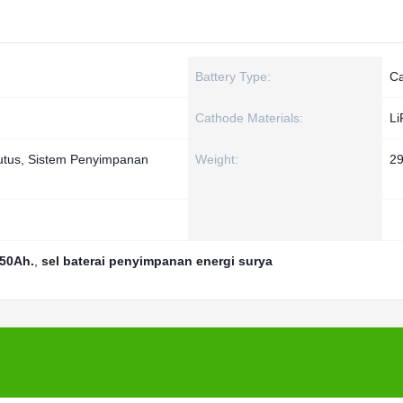
Battery Type:
Ca
Cathode Materials:
L
utus, Sistem Penyimpanan
Weight:
2
150Ah.
,
sel baterai penyimpanan energi surya